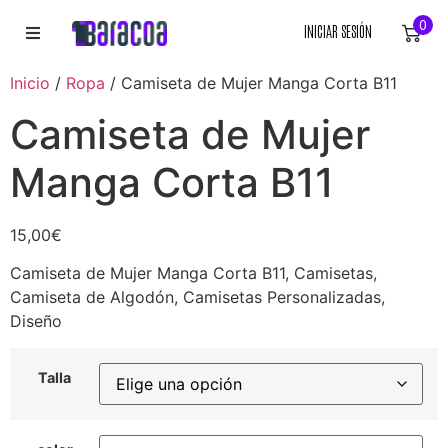
0
INICIAR SESIÓN
INICIO
Inicio
/
Ropa
/ Camiseta de Mujer Manga Corta B11
Camiseta de Mujer
ROPA
Manga Corta B11
ACCESORIOS
EQUIPACIÓN DEPORTIVA
15,00
€
Camiseta de Mujer Manga Corta B11, Camisetas,
RÓTULOS
Camiseta de Algodón, Camisetas Personalizadas,
Diseño
LIENZOS
Talla