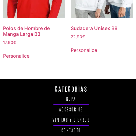
Polos de Hombre de
Sudadera Unisex B8
Manga Larga B3
22,90
€
17,90
€
Personalice
Personalice
CATEGORÍAS
ROPA
ACCESORIOS
VINILOS Y LIENZOS
CONTACTO