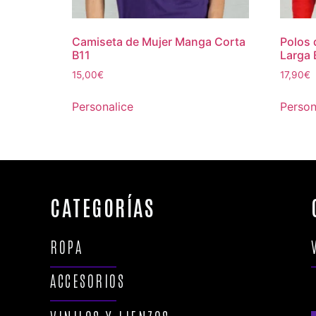
Camiseta de Mujer Manga Corta
Polos
B11
Larga 
15,00
€
17,90
€
Personalice
Person
CATEGORÍAS
ROPA
ACCESORIOS