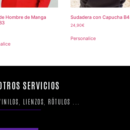
 de Hombre de Manga
Sudadera con Capucha B4
B3
24,90
€
Personalice
alice
OTROS SERVICIOS
VINILOS, LIENZOS, RÓTULOS ...