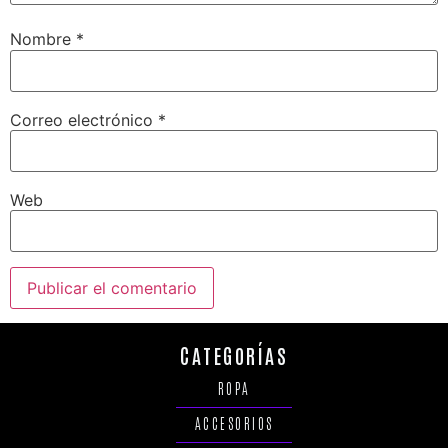
Nombre
*
Correo electrónico
*
Web
CATEGORÍAS
ROPA
ACCESORIOS