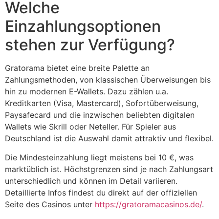
Welche
Einzahlungsoptionen
stehen zur Verfügung?
Gratorama bietet eine breite Palette an
Zahlungsmethoden, von klassischen Überweisungen bis
hin zu modernen E-Wallets. Dazu zählen u.a.
Kreditkarten (Visa, Mastercard), Sofortüberweisung,
Paysafecard und die inzwischen beliebten digitalen
Wallets wie Skrill oder Neteller. Für Spieler aus
Deutschland ist die Auswahl damit attraktiv und flexibel.
Die Mindesteinzahlung liegt meistens bei 10 €, was
marktüblich ist. Höchstgrenzen sind je nach Zahlungsart
unterschiedlich und können im Detail variieren.
Detaillierte Infos findest du direkt auf der offiziellen
Seite des Casinos unter
https://gratoramacasinos.de/
.