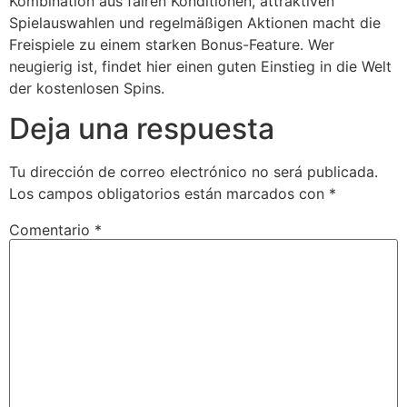
Kombination aus fairen Konditionen, attraktiven
Spielauswahlen und regelmäßigen Aktionen macht die
Freispiele zu einem starken Bonus-Feature. Wer
neugierig ist, findet hier einen guten Einstieg in die Welt
der kostenlosen Spins.
Deja una respuesta
Tu dirección de correo electrónico no será publicada.
Los campos obligatorios están marcados con
*
Comentario
*