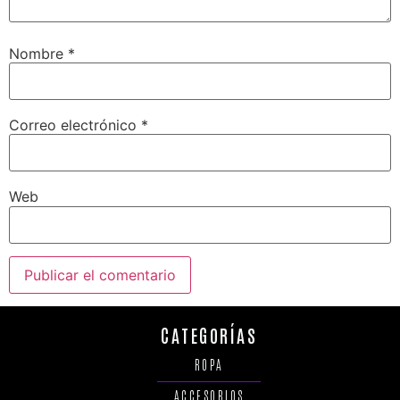
Nombre
*
Correo electrónico
*
Web
CATEGORÍAS
ROPA
ACCESORIOS