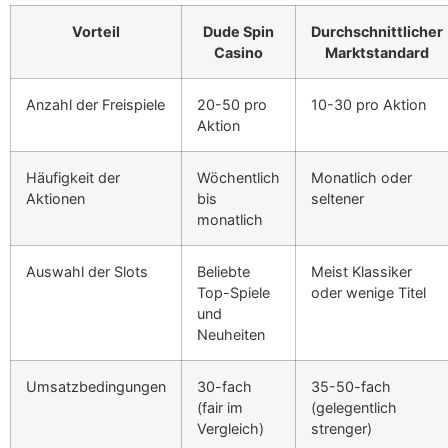
Vorteil
Dude Spin
Durchschnittlicher
Casino
Marktstandard
Anzahl der Freispiele
20-50 pro
10-30 pro Aktion
Aktion
Häufigkeit der
Wöchentlich
Monatlich oder
Aktionen
bis
seltener
monatlich
Auswahl der Slots
Beliebte
Meist Klassiker
Top-Spiele
oder wenige Titel
und
Neuheiten
Umsatzbedingungen
30-fach
35-50-fach
(fair im
(gelegentlich
Vergleich)
strenger)