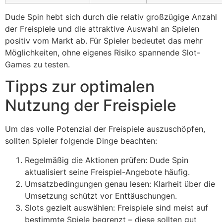
Dude Spin hebt sich durch die relativ großzügige Anzahl
der Freispiele und die attraktive Auswahl an Spielen
positiv vom Markt ab. Für Spieler bedeutet das mehr
Möglichkeiten, ohne eigenes Risiko spannende Slot-
Games zu testen.
Tipps zur optimalen
Nutzung der Freispiele
Um das volle Potenzial der Freispiele auszuschöpfen,
sollten Spieler folgende Dinge beachten:
Regelmäßig die Aktionen prüfen: Dude Spin
aktualisiert seine Freispiel-Angebote häufig.
Umsatzbedingungen genau lesen: Klarheit über die
Umsetzung schützt vor Enttäuschungen.
Slots gezielt auswählen: Freispiele sind meist auf
bestimmte Spiele begrenzt – diese sollten gut