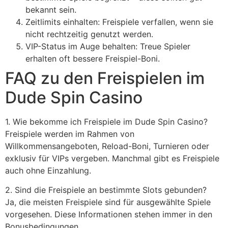
bekannt sein.
Zeitlimits einhalten: Freispiele verfallen, wenn sie
nicht rechtzeitig genutzt werden.
VIP-Status im Auge behalten: Treue Spieler
erhalten oft bessere Freispiel-Boni.
FAQ zu den Freispielen im
Dude Spin Casino
1. Wie bekomme ich Freispiele im Dude Spin Casino?
Freispiele werden im Rahmen von
Willkommensangeboten, Reload-Boni, Turnieren oder
exklusiv für VIPs vergeben. Manchmal gibt es Freispiele
auch ohne Einzahlung.
2. Sind die Freispiele an bestimmte Slots gebunden?
Ja, die meisten Freispiele sind für ausgewählte Spiele
vorgesehen. Diese Informationen stehen immer in den
Bonusbedingungen.