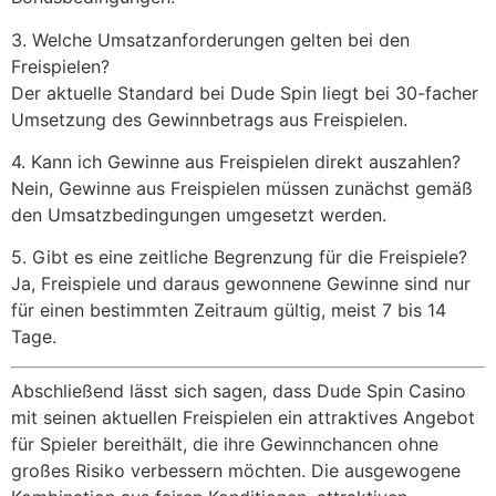
3. Welche Umsatzanforderungen gelten bei den
Freispielen?
Der aktuelle Standard bei Dude Spin liegt bei 30-facher
Umsetzung des Gewinnbetrags aus Freispielen.
4. Kann ich Gewinne aus Freispielen direkt auszahlen?
Nein, Gewinne aus Freispielen müssen zunächst gemäß
den Umsatzbedingungen umgesetzt werden.
5. Gibt es eine zeitliche Begrenzung für die Freispiele?
Ja, Freispiele und daraus gewonnene Gewinne sind nur
für einen bestimmten Zeitraum gültig, meist 7 bis 14
Tage.
Abschließend lässt sich sagen, dass Dude Spin Casino
mit seinen aktuellen Freispielen ein attraktives Angebot
für Spieler bereithält, die ihre Gewinnchancen ohne
großes Risiko verbessern möchten. Die ausgewogene