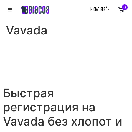
0
INICIAR SESIÓN
INICIO
Vavada
ROPA
ACCESORIOS
EQUIPACIÓN DEPORTIVA
RÓTULOS
Быстрая
LIENZOS
регистрация на
Vavada без хлопот и