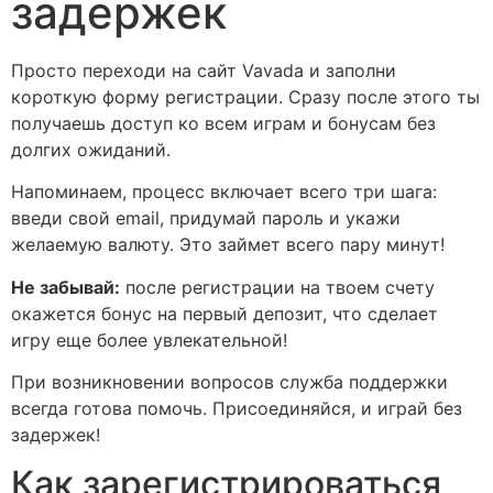
задержек
Просто переходи на сайт Vavada и заполни
короткую форму регистрации. Сразу после этого ты
получаешь доступ ко всем играм и бонусам без
долгих ожиданий.
Напоминаем, процесс включает всего три шага:
введи свой email, придумай пароль и укажи
желаемую валюту. Это займет всего пару минут!
Не забывай:
после регистрации на твоем счету
окажется бонус на первый депозит, что сделает
игру еще более увлекательной!
При возникновении вопросов служба поддержки
всегда готова помочь. Присоединяйся, и играй без
задержек!
Как зарегистрироваться