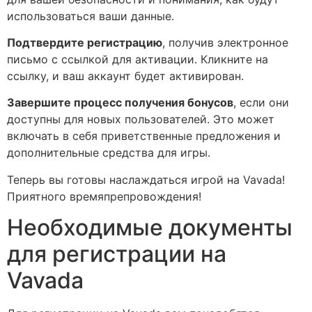
использоваться ваши данные.
Подтвердите регистрацию
, получив электронное
письмо с ссылкой для активации. Кликните на
ссылку, и ваш аккаунт будет активирован.
Завершите процесс получения бонусов
, если они
доступны для новых пользователей. Это может
включать в себя приветственные предложения и
дополнительные средства для игры.
Теперь вы готовы наслаждаться игрой на Vavada!
Приятного времяпрепровождения!
Необходимые документы
для регистрации на
Vavada