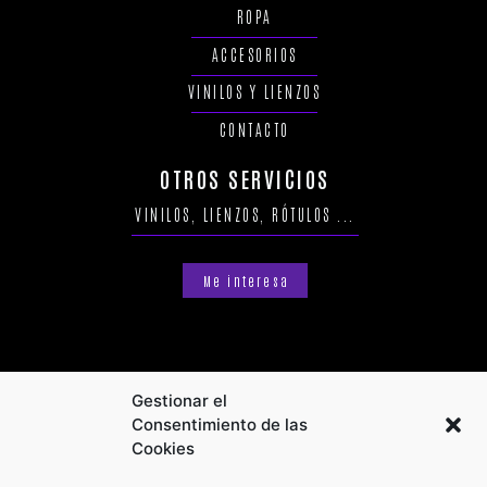
ROPA
ACCESORIOS
VINILOS Y LIENZOS
CONTACTO
OTROS SERVICIOS
VINILOS, LIENZOS, RÓTULOS ...
Me interesa
Gestionar el
Consentimiento de las
Cookies