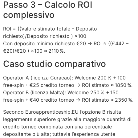
Passo 3 – Calcolo ROI
complessivo
ROI = ((Valore stimato totale – Deposito
richiesto)/Deposito richiesto ) ×100
Con deposito minimo richiesto €20 → ROI ≈ ((€442 –
€20)/€20 ) ×100 ≈ 2110 %.
Caso studio comparativo
Operator A (licenza Curacao): Welcome 200 % + 100
free‑spin + €25 credito torneo → ROI stimato ≈ 1850 %.
Operator B (licenza Malta): Welcome 250 % + 150
free‑spin + €40 credito torneo → ROI stimato ≈ 2350 %.
Secondo Euroapprenticeship.EU l’opzione B risulta
leggermente superiore grazie alla maggiore quantità di
credito torneo combinata con una percentuale
depositante più alta; tuttavia l’esperienza utente