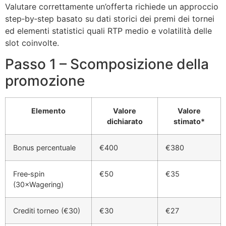
Valutare correttamente un’offerta richiede un approccio
step‑by‑step basato su dati storici dei premi dei tornei
ed elementi statistici quali RTP medio e volatilità delle
slot coinvolte.
Passo 1 – Scomposizione della
promozione
Elemento
Valore
Valore
dichiarato
stimato*
Bonus percentuale
€400
€380
Free‑spin
€50
€35
(30×Wagering)
Crediti torneo (€30)
€30
€27