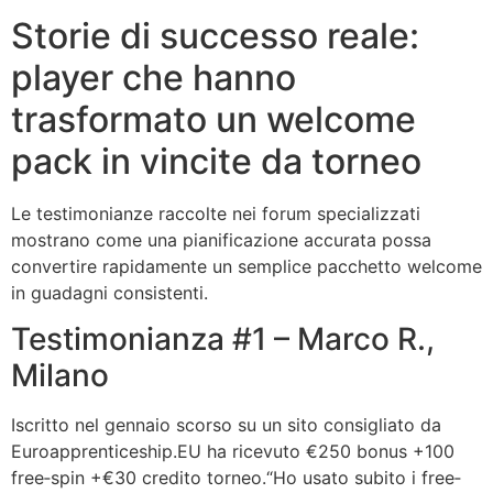
Storie di successo reale:
player che hanno
trasformato un welcome
pack in vincite da torneo
Le testimonianze raccolte nei forum specializzati
mostrano come una pianificazione accurata possa
convertire rapidamente un semplice pacchetto welcome
in guadagni consistenti.
Testimonianza #1 – Marco R.,
Milano
Iscritto nel gennaio scorso su un sito consigliato da
Euroapprenticeship.EU ha ricevuto €250 bonus +100
free‐spin +€30 credito torneo.“Ho usato subito i free‐