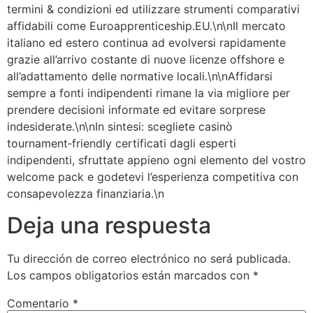
termini & condizioni ed utilizzare strumenti comparativi
affidabili come Euroapprenticeship.EU.\n\nIl mercato
italiano ed estero continua ad evolversi rapidamente
grazie all’arrivo costante di nuove licenze offshore e
all’adattamento delle normative locali.\n\nAffidarsi
sempre a fonti indipendenti rimane la via migliore per
prendere decisioni informate ed evitare sorprese
indesiderate.\n\nIn sintesi: scegliete casinò
tournament‑friendly certificati dagli esperti
indipendenti, sfruttate appieno ogni elemento del vostro
welcome pack e godetevi l’esperienza competitiva con
consapevolezza finanziaria.\n
Deja una respuesta
Tu dirección de correo electrónico no será publicada.
Los campos obligatorios están marcados con
*
Comentario
*