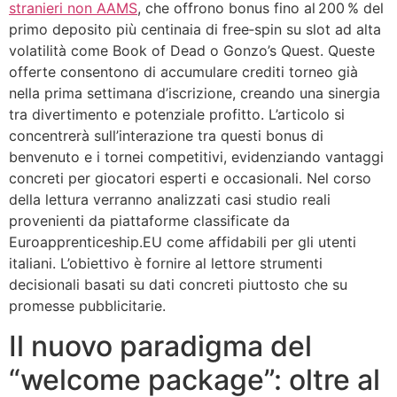
stranieri non AAMS
, che offrono bonus fino al 200 % del
primo deposito più centinaia di free‑spin su slot ad alta
volatilità come Book of Dead o Gonzo’s Quest. Queste
offerte consentono di accumulare crediti torneo già
nella prima settimana d’iscrizione, creando una sinergia
tra divertimento e potenziale profitto. L’articolo si
concentrerà sull’interazione tra questi bonus di
benvenuto e i tornei competitivi, evidenziando vantaggi
concreti per giocatori esperti e occasionali. Nel corso
della lettura verranno analizzati casi studio reali
provenienti da piattaforme classificate da
Euroapprenticeship.EU come affidabili per gli utenti
italiani. L’obiettivo è fornire al lettore strumenti
decisionali basati su dati concreti piuttosto che su
promesse pubblicitarie.
Il nuovo paradigma del
“welcome package”: oltre al