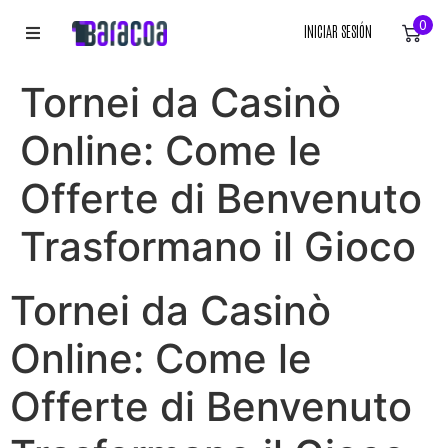
0
INICIAR SESIÓN
INICIO
Tornei da Casinò
ROPA
Online: Come le
ACCESORIOS
Offerte di Benvenuto
Trasformano il Gioco
EQUIPACIÓN DEPORTIVA
RÓTULOS
Tornei da Casinò
LIENZOS
Online: Come le
Offerte di Benvenuto