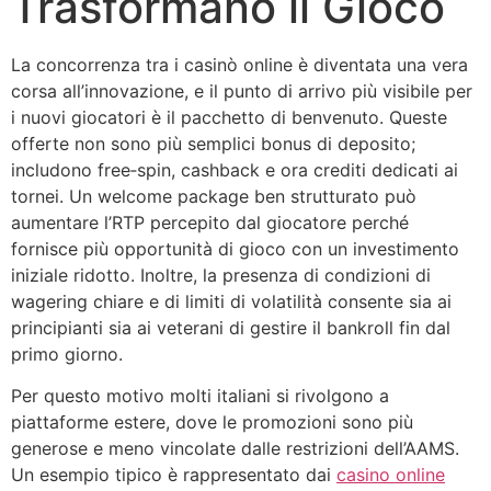
Trasformano il Gioco
La concorrenza tra i casinò online è diventata una vera
corsa all’innovazione, e il punto di arrivo più visibile per
i nuovi giocatori è il pacchetto di benvenuto. Queste
offerte non sono più semplici bonus di deposito;
includono free‑spin, cashback e ora crediti dedicati ai
tornei. Un welcome package ben strutturato può
aumentare l’RTP percepito dal giocatore perché
fornisce più opportunità di gioco con un investimento
iniziale ridotto. Inoltre, la presenza di condizioni di
wagering chiare e di limiti di volatilità consente sia ai
principianti sia ai veterani di gestire il bankroll fin dal
primo giorno.
Per questo motivo molti italiani si rivolgono a
piattaforme estere, dove le promozioni sono più
generose e meno vincolate dalle restrizioni dell’AAMS.
Un esempio tipico è rappresentato dai
casino online