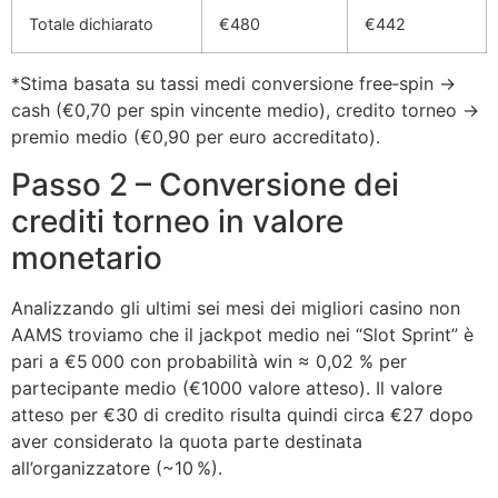
Totale dichiarato
€480
€442
*Stima basata su tassi medi conversione free‑spin →
cash (€0,70 per spin vincente medio), credito torneo →
premio medio (€0,90 per euro accreditato).
Passo 2 – Conversione dei
crediti torneo in valore
monetario
Analizzando gli ultimi sei mesi dei migliori casino non
AAMS troviamo che il jackpot medio nei “Slot Sprint” è
pari a €5 000 con probabilità win ≈ 0,02 % per
partecipante medio (€1000 valore atteso). Il valore
atteso per €30 di credito risulta quindi circa €27 dopo
aver considerato la quota parte destinata
all’organizzatore (~10 %).