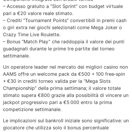
– Accesso gratuito a “Slot Sprint” con budget virtuale
pari a €20 valore reale stimato.
– Crediti “Tournament Points” convertibili in premi cash
o giri extra nei giochi selezionati come Mega Joker o
Crazy Time Live Roulette.
– Bonus “Match Play” che raddoppia il valore dei punti
guadagnati durante le prime tre partite del torneo
settimanale.
Un operatore leader nel mercato dei migliori casino non
AAMS offre un welcome pack da €500 + 100 free‑spin
+ €30 in crediti torneo valida per la “Mega Slots
Championship” della prima settimana; il valore totale
stimato supera €800 grazie alla possibilità di vincere un
jackpot progressivo pari a €5 000 entro la prima
competizione settimanale.
Le implicazioni sul bankroll iniziale sono significative: un
giocatore che utilizza solo il bonus percentuale