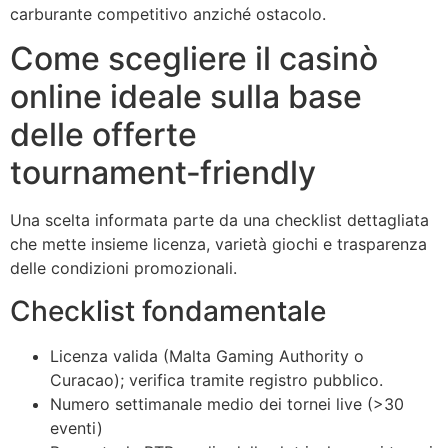
carburante competitivo anziché ostacolo.
Come scegliere il casinò
online ideale sulla base
delle offerte
tournament‑friendly
Una scelta informata parte da una checklist dettagliata
che mette insieme licenza, varietà giochi e trasparenza
delle condizioni promozionali.
Checklist fondamentale
Licenza valida (Malta Gaming Authority o
Curacao); verifica tramite registro pubblico.
Numero settimanale medio dei tornei live (>30
eventi)