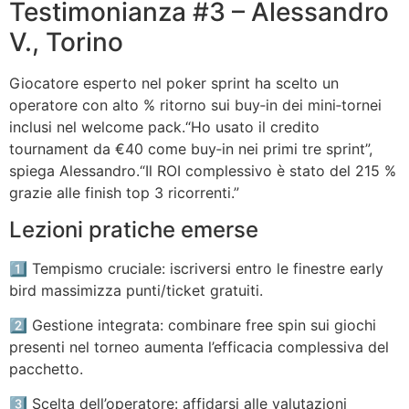
Testimonianza #3 – Alessandro
V., Torino
Giocatore esperto nel poker sprint ha scelto un
operatore con alto % ritorno sui buy‑in dei mini‐tornei
inclusi nel welcome pack.“Ho usato il credito
tournament da €40 come buy‑in nei primi tre sprint”,
spiega Alessandro.“Il ROI complessivo è stato del 215 %
grazie alle finish top 3 ricorrenti.”
Lezioni pratiche emerse
1️⃣ Tempismo cruciale: iscriversi entro le finestre early
bird massimizza punti/ticket gratuiti.
2️⃣ Gestione integrata: combinare free spin sui giochi
presenti nel torneo aumenta l’efficacia complessiva del
pacchetto.
3️⃣ Scelta dell’operatore: affidarsi alle valutazioni