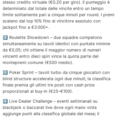
stesso credito virtuale (€0,20 per giro). Il punteggio è
determinato dal totale delle vincite entro un tempo
limite solitamente pari a cinque minuti per round. I premi
scalano dal top 10% fino al vincitore assoluto con
jackpot fino a €3 000+.
2️⃣ Roulette Showdown – due squadre competono
simultaneamente su tavoli identici con puntate minime
da €0,05; chi ottiene il maggior numero di numeri
vincenti entro dieci spin vince la quota parte del
montepremi comune (€500 medio).
3️⃣ Poker Sprint – tavoli turbo da cinque giocatori con
blind structure accelerata ogni due minuti; la classifica
finale premia gli ultimi tre posti con cash prize
proporzionali al buy‑in (€25–€100).
4️⃣ Live Dealer Challenge – eventi settimanali su
blackjack o baccarat live dove ogni mano vinta
aggiunge punti alla classifica globale del mese; il