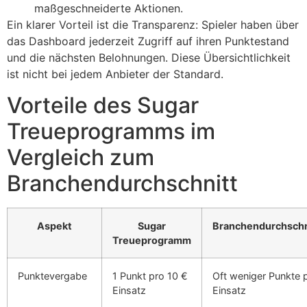
maßgeschneiderte Aktionen.
Ein klarer Vorteil ist die Transparenz: Spieler haben über
das Dashboard jederzeit Zugriff auf ihren Punktestand
und die nächsten Belohnungen. Diese Übersichtlichkeit
ist nicht bei jedem Anbieter der Standard.
Vorteile des Sugar
Treueprogramms im
Vergleich zum
Branchendurchschnitt
Aspekt
Sugar
Branchendurchschn
Treueprogramm
Punktevergabe
1 Punkt pro 10 €
Oft weniger Punkte 
Einsatz
Einsatz