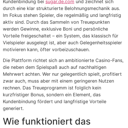
Kundenbindung bei
sugar.de.com
und zeichnet sich
durch eine klar strukturierte Belohnungsmechanik aus.
Im Fokus stehen Spieler, die regelmäßig und langfristig
aktiv sind. Durch das Sammeln von Treuepunkten
werden Gewinne, exklusive Boni und persönliche
Vorteile freigeschaltet – ein System, das klassisch für
Vielspieler ausgelegt ist, aber auch Gelegenheitsspieler
motivieren kann, öfter vorbeizuschauen.
Die Plattform richtet sich an ambitionierte Casino-Fans,
die neben dem Spielspaß auch auf nachhaltigen
Mehrwert achten. Wer nur gelegentlich spielt, profitiert
zwar auch, muss aber mit einem geringeren Nutzen
rechnen. Das Treueprogramm ist folglich kein
kurzfristiger Bonus, sondern ein Element, das
Kundenbindung fördert und langfristige Vorteile
generiert.
Wie funktioniert das