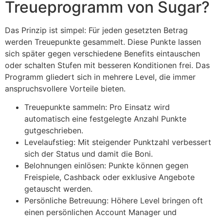
Treueprogramm von Sugar?
Das Prinzip ist simpel: Für jeden gesetzten Betrag
werden Treuepunkte gesammelt. Diese Punkte lassen
sich später gegen verschiedene Benefits eintauschen
oder schalten Stufen mit besseren Konditionen frei. Das
Programm gliedert sich in mehrere Level, die immer
anspruchsvollere Vorteile bieten.
Treuepunkte sammeln: Pro Einsatz wird
automatisch eine festgelegte Anzahl Punkte
gutgeschrieben.
Levelaufstieg: Mit steigender Punktzahl verbessert
sich der Status und damit die Boni.
Belohnungen einlösen: Punkte können gegen
Freispiele, Cashback oder exklusive Angebote
getauscht werden.
Persönliche Betreuung: Höhere Level bringen oft
einen persönlichen Account Manager und