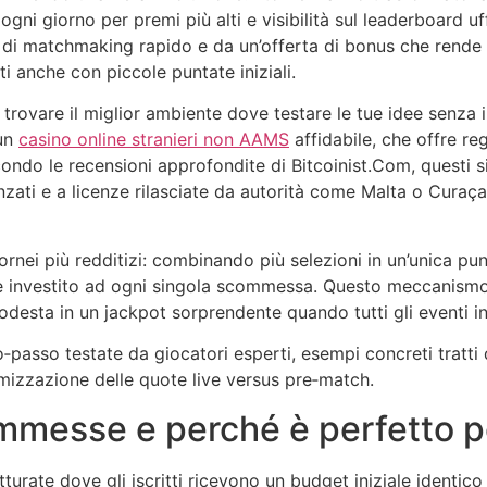
ogni giorno per premi più alti e visibilità sul leaderboard uf
i di matchmaking rapido e da un’offerta di bonus che rende 
i anche con piccole puntate iniziali.
 trovare il miglior ambiente dove testare le tue idee senza in
 un
casino online stranieri non AAMS
affidabile, che offre reg
econdo le recensioni approfondite di Bitcoinist.Com, questi s
vanzati e a licenze rilasciate da autorità come Malta o Cur
ornei più redditizi: combinando più selezioni in un’unica pu
le investito ad ogni singola scommessa. Questo meccanismo 
esta in un jackpot sorprendente quando tutti gli eventi in
‑passo testate da giocatori esperti, esempi concreti tratti d
zzazione delle quote live versus pre‑match.
mmesse e perché è perfetto per
turate dove gli iscritti ricevono un budget iniziale identi