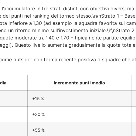
’accumulatore in tre strati distinti con obiettivi diversi 
 dei punti nel ranking del torneo stesso.\n\nStrato 1 – Base
ota inferiore a 1,30 (ad esempio la squadra favorita sul ca
no un ritorno minimo sull’investimento iniziale.\n\nStrato 2
 quote moderate tra 1,40 e 1,70 – tipicamente partite equili
areggi). Questo livello aumenta gradualmente la quota total
, come outsider con forma recente positiva o squadre che aff
dia
Incremento punti medio
+15 %
+30 %
+55 %