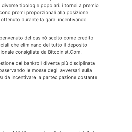
diverse tipologie popolari: i tornei a premio
scono premi proporzionali alla posizione
o ottenuto durante la gara, incentivando
i benvenuto del casinò scelto come credito
iali che eliminano del tutto il deposito
ionale consigliata da Bitcoinist.Com.
estione del bankroll diventa più disciplinata
osservando le mosse degli avversari sulla
sì da incentivare la partecipazione costante