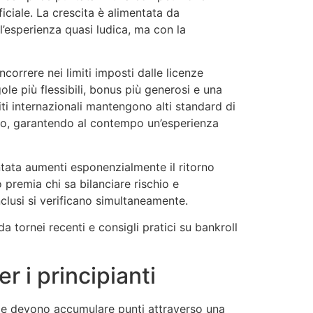
ficiale. La crescita è alimentata da
l’esperienza quasi ludica, ma con la
correre nei limiti imposti dalle licenze
ole più flessibili, bonus più generosi e una
iti internazionali mantengono alti standard di
açao, garantendo al contempo un’esperienza
ntata aumenti esponenzialmente il ritorno
premia chi sa bilanciare rischio e
clusi si verificano simultaneamente.
a tornei recenti e consigli pratici su bankroll
 i principianti
co e devono accumulare punti attraverso una