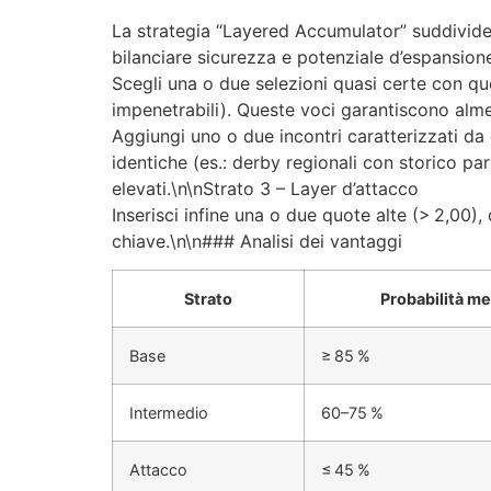
La strategia “Layered Accumulator” suddivide l
bilanciare sicurezza e potenziale d’espansione
Scegli una o due selezioni quasi certe con qu
impenetrabili). Queste voci garantiscono alme
Aggiungi uno o due incontri caratterizzati da
identiche (es.: derby regionali con storico p
elevati.\n\nStrato 3 – Layer d’attacco
Inserisci infine una o due quote alte (> 2,00)
chiave.\n\n### Analisi dei vantaggi
Strato
Probabilità me
Base
≥ 85 %
Intermedio
60–75 %
Attacco
≤ 45 %