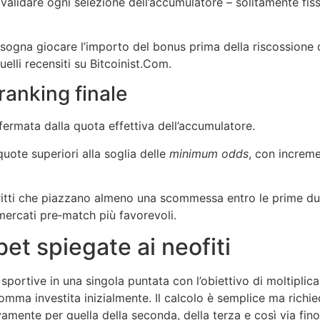
validare ogni selezione dell’accumulatore – solitamente fissa
isogna giocare l’importo del bonus prima della riscossione d
lli recensiti su Bitcoinist.Com.
 ranking finale
ermata dalla quota effettiva dell’accumulatore.
quote superiori alla soglia delle
minimum odds
, con increme
scritti che piazzano almeno una scommessa entro le prime du
mercati pre‑match più favorevoli.
et spiegate ai neofiti
ortive in una singola puntata con l’obiettivo di moltiplicar
mma investita inizialmente. Il calcolo è semplice ma richied
vamente per quella della seconda, della terza e così via fino