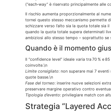
(“each‑way” è riservato principalmente alle c
Il rischio aumenta proporzionalmente al numero
tornei questo stesso meccanismo permette di 
schizzare verso l’alto sia la quota totale sia 
quando la quota totale supera determinati livel
ambiziosi allo stesso tempo – soprattutto s
Quando è il momento gius
Il “confidence level” ideale varia tra 70 % e 85
coinvolte.\n
Limite consigliato
: non superare mai 7 eventi
quote basse.\n
Fase del torneo
: inserire nuove selezioni ext
preservare margine operativo contro eventuali
Tipologia d’evento
: privilegiare match con al
Strategia “Layered Acc