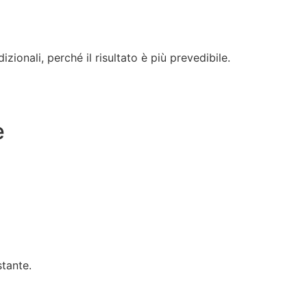
zionali, perché il risultato è più prevedibile.
e
tante.