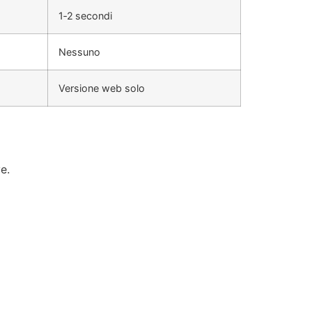
1‑2 secondi
Nessuno
Versione web solo
e.