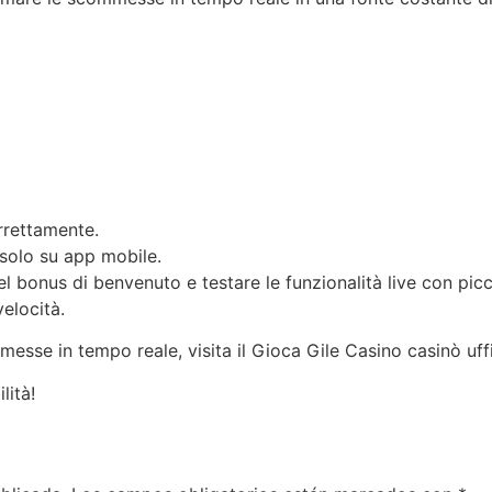
rrettamente.
 solo su app mobile.
del bonus di benvenuto e testare le funzionalità live con pic
velocità.
sse in tempo reale, visita il Gioca Gile Casino casinò uffic
lità!