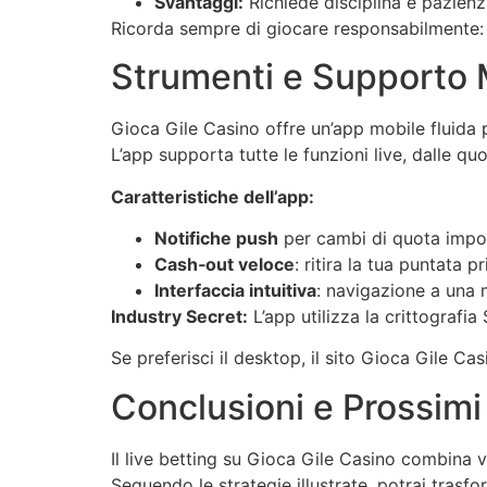
Svantaggi:
Richiede disciplina e pazienz
Ricorda sempre di giocare responsabilmente: imp
Strumenti e Supporto 
Gioca Gile Casino offre un’app mobile fluida 
L’app supporta tutte le funzioni live, dalle qu
Caratteristiche dell’app:
Notifiche push
per cambi di quota impor
Cash‑out veloce
: ritira la tua puntata p
Interfaccia intuitiva
: navigazione a una 
Industry Secret:
L’app utilizza la crittografi
Se preferisci il desktop, il sito Gioca Gile 
Conclusioni e Prossimi
Il live betting su Gioca Gile Casino combina ve
Seguendo le strategie illustrate, potrai trasf