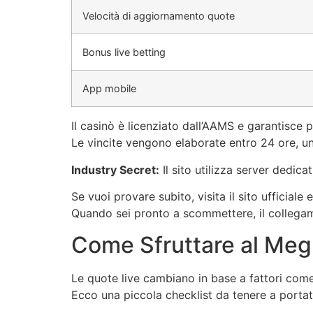
Velocità di aggiornamento quote
Bonus live betting
App mobile
Il casinò è licenziato dall’AAMS e garantisce 
Le vincite vengono elaborate entro 24 ore, un 
Industry Secret:
Il sito utilizza server dedica
Se vuoi provare subito, visita il sito ufficiale e
Quando sei pronto a scommettere, il colleg
Come Sfruttare al Meg
Le quote live cambiano in base a fattori come
Ecco una piccola checklist da tenere a porta