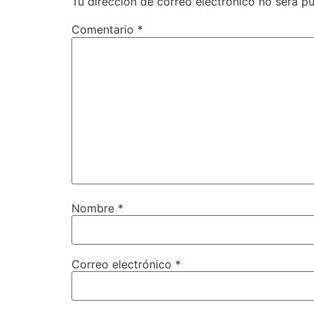
Tu dirección de correo electrónico no será pu
Comentario
*
Nombre
*
Correo electrónico
*