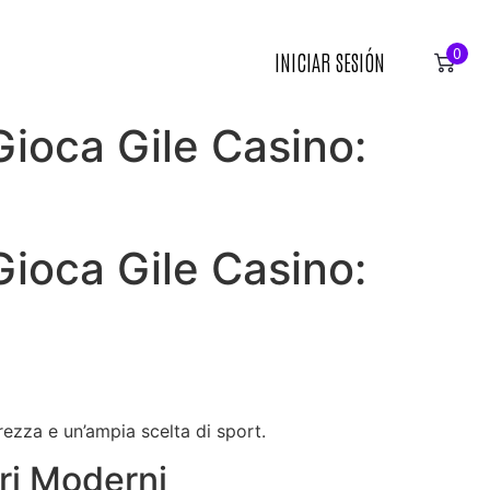
0
INICIAR SESIÓN
Gioca Gile Casino:
Gioca Gile Casino:
rezza e un’ampia scelta di sport.
ori Moderni