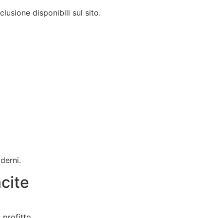
lusione disponibili sul sito.
derni.
cite
 profitto.