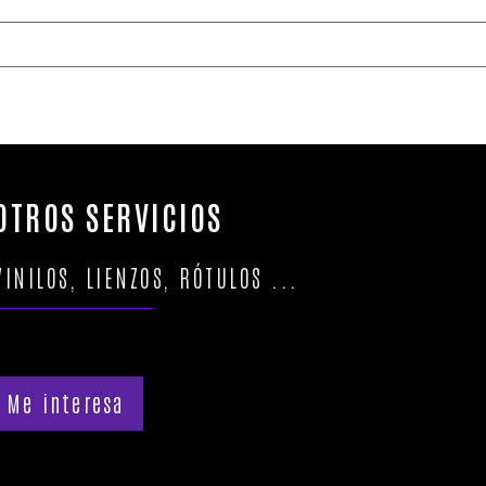
OTROS SERVICIOS
VINILOS, LIENZOS, RÓTULOS ...
Me interesa