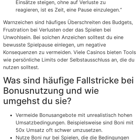
Einsätze steigen, ohne auf Verluste zu
reagieren, ist es Zeit, eine Pause einzulegen.“
Warnzeichen sind häufiges Überschreiten des Budgets,
Frustration bei Verlusten oder das Spielen bei
Unwohlsein. Bei solchen Anzeichen solltest du eine
bewusste Spielpause einlegen, um negative
Konsequenzen zu vermeiden. Viele Casinos bieten Tools
wie persönliche Limits oder Selbstausschluss an, die du
nutzen solltest.
Was sind häufige Fallstricke bei
Bonusnutzung und wie
umgehst du sie?
Vermeide Bonusangebote mit unrealistisch hohen
Umsatzbedingungen. Beispielsweise sind Boni mit
50x Umsatz oft schwer umzusetzen.
Nutze Boni nur bei Spielen, die die Bedingungen