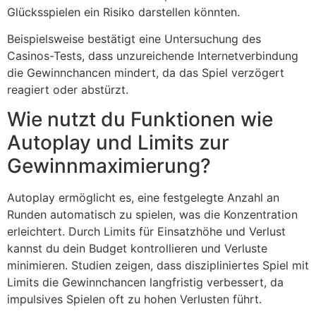
Glücksspielen ein Risiko darstellen könnten.
Beispielsweise bestätigt eine Untersuchung des
Casinos-Tests, dass unzureichende Internetverbindung
die Gewinnchancen mindert, da das Spiel verzögert
reagiert oder abstürzt.
Wie nutzt du Funktionen wie
Autoplay und Limits zur
Gewinnmaximierung?
Autoplay ermöglicht es, eine festgelegte Anzahl an
Runden automatisch zu spielen, was die Konzentration
erleichtert. Durch Limits für Einsatzhöhe und Verlust
kannst du dein Budget kontrollieren und Verluste
minimieren. Studien zeigen, dass diszipliniertes Spiel mit
Limits die Gewinnchancen langfristig verbessert, da
impulsives Spielen oft zu hohen Verlusten führt.