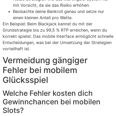
mit Vorsicht, da sie das Risiko erhöhen.
Beobachte deine Bankroll genau und setze nur
einen kleinen Anteil pro Wette.
Ein Beispiel: Beim Blackjack kannst du mit der
Grundstrategie bis zu 99,5 % RTP erreichen, wenn du
korrekt spielst. Das mobile Interface ermöglicht schnelle
Entscheidungen, was bei der Umsetzung der Strategien
vorteilhaft ist.
Vermeidung gängiger
Fehler bei mobilem
Glücksspiel
Welche Fehler kosten dich
Gewinnchancen bei mobilen
Slots?