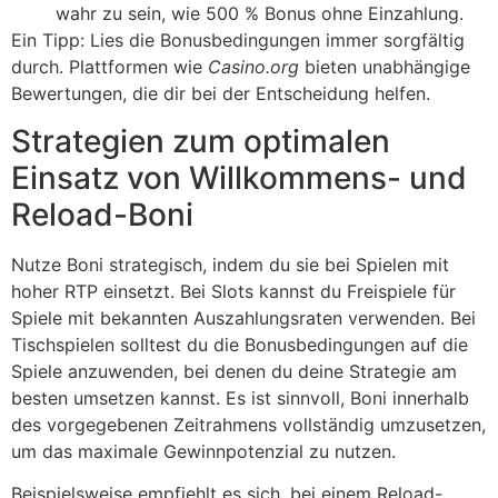
wahr zu sein, wie 500 % Bonus ohne Einzahlung.
Ein Tipp: Lies die Bonusbedingungen immer sorgfältig
durch. Plattformen wie
Casino.org
bieten unabhängige
Bewertungen, die dir bei der Entscheidung helfen.
Strategien zum optimalen
Einsatz von Willkommens- und
Reload-Boni
Nutze Boni strategisch, indem du sie bei Spielen mit
hoher RTP einsetzt. Bei Slots kannst du Freispiele für
Spiele mit bekannten Auszahlungsraten verwenden. Bei
Tischspielen solltest du die Bonusbedingungen auf die
Spiele anzuwenden, bei denen du deine Strategie am
besten umsetzen kannst. Es ist sinnvoll, Boni innerhalb
des vorgegebenen Zeitrahmens vollständig umzusetzen,
um das maximale Gewinnpotenzial zu nutzen.
Beispielsweise empfiehlt es sich, bei einem Reload-