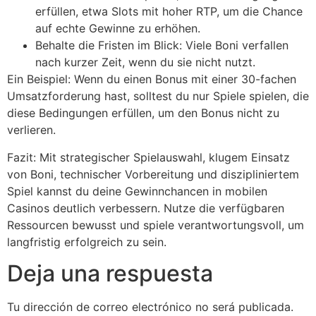
erfüllen, etwa Slots mit hoher RTP, um die Chance
auf echte Gewinne zu erhöhen.
Behalte die Fristen im Blick: Viele Boni verfallen
nach kurzer Zeit, wenn du sie nicht nutzt.
Ein Beispiel: Wenn du einen Bonus mit einer 30-fachen
Umsatzforderung hast, solltest du nur Spiele spielen, die
diese Bedingungen erfüllen, um den Bonus nicht zu
verlieren.
Fazit: Mit strategischer Spielauswahl, klugem Einsatz
von Boni, technischer Vorbereitung und diszipliniertem
Spiel kannst du deine Gewinnchancen in mobilen
Casinos deutlich verbessern. Nutze die verfügbaren
Ressourcen bewusst und spiele verantwortungsvoll, um
langfristig erfolgreich zu sein.
Deja una respuesta
Tu dirección de correo electrónico no será publicada.