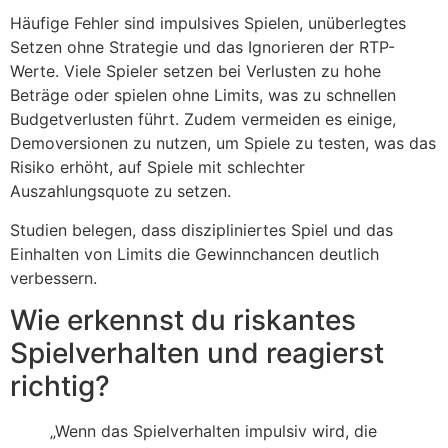
Häufige Fehler sind impulsives Spielen, unüberlegtes
Setzen ohne Strategie und das Ignorieren der RTP-
Werte. Viele Spieler setzen bei Verlusten zu hohe
Beträge oder spielen ohne Limits, was zu schnellen
Budgetverlusten führt. Zudem vermeiden es einige,
Demoversionen zu nutzen, um Spiele zu testen, was das
Risiko erhöht, auf Spiele mit schlechter
Auszahlungsquote zu setzen.
Studien belegen, dass diszipliniertes Spiel und das
Einhalten von Limits die Gewinnchancen deutlich
verbessern.
Wie erkennst du riskantes
Spielverhalten und reagierst
richtig?
„Wenn das Spielverhalten impulsiv wird, die