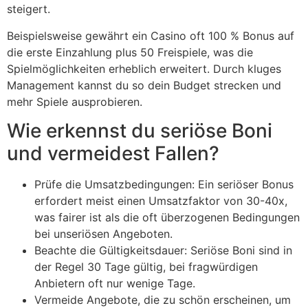
steigert.
Beispielsweise gewährt ein Casino oft 100 % Bonus auf
die erste Einzahlung plus 50 Freispiele, was die
Spielmöglichkeiten erheblich erweitert. Durch kluges
Management kannst du so dein Budget strecken und
mehr Spiele ausprobieren.
Wie erkennst du seriöse Boni
und vermeidest Fallen?
Prüfe die Umsatzbedingungen: Ein seriöser Bonus
erfordert meist einen Umsatzfaktor von 30-40x,
was fairer ist als die oft überzogenen Bedingungen
bei unseriösen Angeboten.
Beachte die Gültigkeitsdauer: Seriöse Boni sind in
der Regel 30 Tage gültig, bei fragwürdigen
Anbietern oft nur wenige Tage.
Vermeide Angebote, die zu schön erscheinen, um