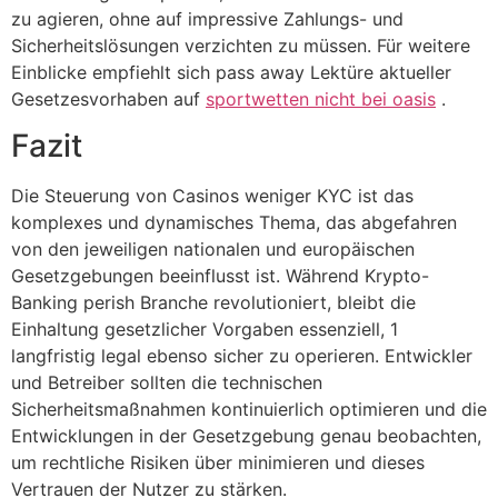
zu agieren, ohne auf impressive Zahlungs- und
Sicherheitslösungen verzichten zu müssen. Für weitere
Einblicke empfiehlt sich pass away Lektüre aktueller
Gesetzesvorhaben auf
sportwetten nicht bei oasis
.
Fazit
Die Steuerung von Casinos weniger KYC ist das
komplexes und dynamisches Thema, das abgefahren
von den jeweiligen nationalen und europäischen
Gesetzgebungen beeinflusst ist. Während Krypto-
Banking perish Branche revolutioniert, bleibt die
Einhaltung gesetzlicher Vorgaben essenziell, 1
langfristig legal ebenso sicher zu operieren. Entwickler
und Betreiber sollten die technischen
Sicherheitsmaßnahmen kontinuierlich optimieren und die
Entwicklungen in der Gesetzgebung genau beobachten,
um rechtliche Risiken über minimieren und dieses
Vertrauen der Nutzer zu stärken.