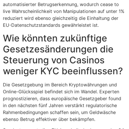
automatisierter Betrugserkennung, wodurch cease to
live Wahrscheinlichkeit von Manipulationen auf unter 1%
reduziert wird ebenso gleichzeitig die Einhaltung der
EU-Datenschutzstandards gewährleistet ist.
Wie könnten zukünftige
Gesetzesänderungen die
Steuerung von Casinos
weniger KYC beeinflussen?
Die Gesetzgebung im Bereich Kryptowährungen und
Online-Glücksspiel befindet sich im Wandel. Experten
prognostizieren, dass europäische Gesetzgeber found
in den nächsten fünf Jahren verstärkt regulatorische
Rahmenbedingungen schaffen sein, um Geldwäsche
ebenso Betrug effektiver über bekämpfen.