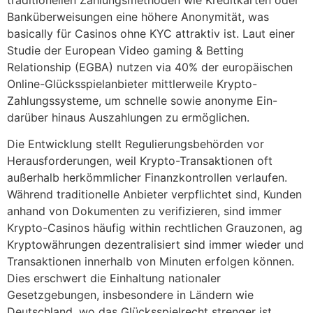
Banküberweisungen eine höhere Anonymität, was
basically für Casinos ohne KYC attraktiv ist. Laut einer
Studie der European Video gaming & Betting
Relationship (EGBA) nutzen via 40% der europäischen
Online-Glücksspielanbieter mittlerweile Krypto-
Zahlungssysteme, um schnelle sowie anonyme Ein-
darüber hinaus Auszahlungen zu ermöglichen.
Die Entwicklung stellt Regulierungsbehörden vor
Herausforderungen, weil Krypto-Transaktionen oft
außerhalb herkömmlicher Finanzkontrollen verlaufen.
Während traditionelle Anbieter verpflichtet sind, Kunden
anhand von Dokumenten zu verifizieren, sind immer
Krypto-Casinos häufig within rechtlichen Grauzonen, ag
Kryptowährungen dezentralisiert sind immer wieder und
Transaktionen innerhalb von Minuten erfolgen können.
Dies erschwert die Einhaltung nationaler
Gesetzgebungen, insbesondere in Ländern wie
Deutschland, wo das Glücksspielrecht strenger ist.