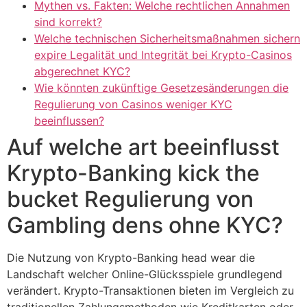
Mythen vs. Fakten: Welche rechtlichen Annahmen
sind korrekt?
Welche technischen Sicherheitsmaßnahmen sichern
expire Legalität und Integrität bei Krypto-Casinos
abgerechnet KYC?
Wie könnten zukünftige Gesetzesänderungen die
Regulierung von Casinos weniger KYC
beeinflussen?
Auf welche art beeinflusst
Krypto-Banking kick the
bucket Regulierung von
Gambling dens ohne KYC?
Die Nutzung von Krypto-Banking head wear die
Landschaft welcher Online-Glücksspiele grundlegend
verändert. Krypto-Transaktionen bieten im Vergleich zu
traditionellen Zahlungsmethoden wie Kreditkarten oder