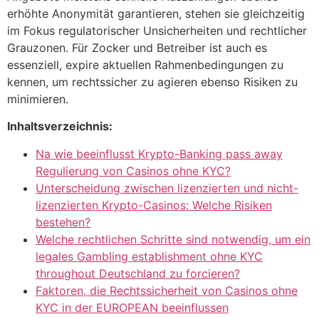
erhöhte Anonymität garantieren, stehen sie gleichzeitig
im Fokus regulatorischer Unsicherheiten und rechtlicher
Grauzonen. Für Zocker und Betreiber ist auch es
essenziell, expire aktuellen Rahmenbedingungen zu
kennen, um rechtssicher zu agieren ebenso Risiken zu
minimieren.
Inhaltsverzeichnis:
Na wie beeinflusst Krypto-Banking pass away
Regulierung von Casinos ohne KYC?
Unterscheidung zwischen lizenzierten und nicht-
lizenzierten Krypto-Casinos: Welche Risiken
bestehen?
Welche rechtlichen Schritte sind notwendig, um ein
legales Gambling establishment ohne KYC
throughout Deutschland zu forcieren?
Faktoren, die Rechtssicherheit von Casinos ohne
KYC in der EUROPEAN beeinflussen