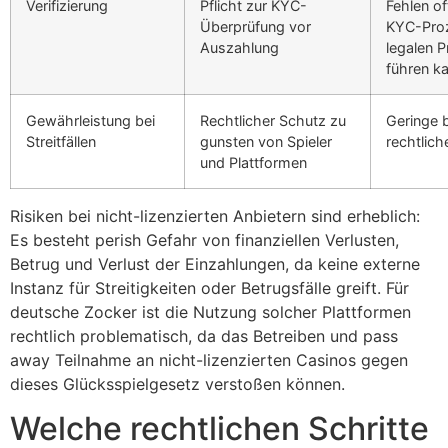
Verifizierung
Pflicht zur KYC-
Fehlen o
Überprüfung vor
KYC-Pro
Auszahlung
legalen 
führen k
Gewährleistung bei
Rechtlicher Schutz zu
Geringe 
Streitfällen
gunsten von Spieler
rechtlic
und Plattformen
Risiken bei nicht-lizenzierten Anbietern sind erheblich:
Es besteht perish Gefahr von finanziellen Verlusten,
Betrug und Verlust der Einzahlungen, da keine externe
Instanz für Streitigkeiten oder Betrugsfälle greift. Für
deutsche Zocker ist die Nutzung solcher Plattformen
rechtlich problematisch, da das Betreiben und pass
away Teilnahme an nicht-lizenzierten Casinos gegen
dieses Glücksspielgesetz verstoßen können.
Welche rechtlichen Schritte