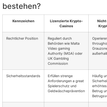
bestehen?
Kennzeichen
Lizenzierte Krypto-
Nicht
Casinos
Kryp
Rechtlicher Position
Reguliert durch
Operieren
Behörden wie Malta
througho
Video gaming
Grauzone
Authority (MGA) oder
außerhal
UK Gambling
Commission
Sicherheitsstandards
Erfüllen strenge
Häufig u
Anforderungen a great
Sicherh
Spielerschutz und
erhöhtes 
Geldwäscheprävention
Betrug u
Betrugsv