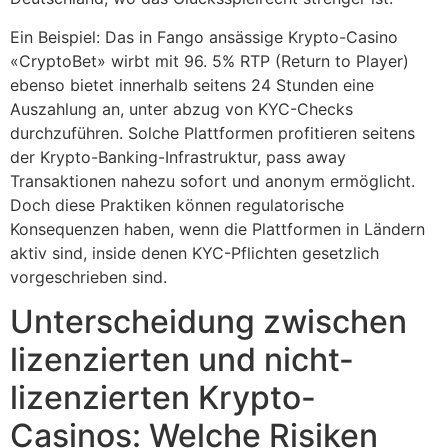
Ein Beispiel: Das in Fango ansässige Krypto-Casino
«CryptoBet» wirbt mit 96. 5% RTP (Return to Player)
ebenso bietet innerhalb seitens 24 Stunden eine
Auszahlung an, unter abzug von KYC-Checks
durchzuführen. Solche Plattformen profitieren seitens
der Krypto-Banking-Infrastruktur, pass away
Transaktionen nahezu sofort und anonym ermöglicht.
Doch diese Praktiken können regulatorische
Konsequenzen haben, wenn die Plattformen in Ländern
aktiv sind, inside denen KYC-Pflichten gesetzlich
vorgeschrieben sind.
Unterscheidung zwischen
lizenzierten und nicht-
lizenzierten Krypto-
Casinos: Welche Risiken