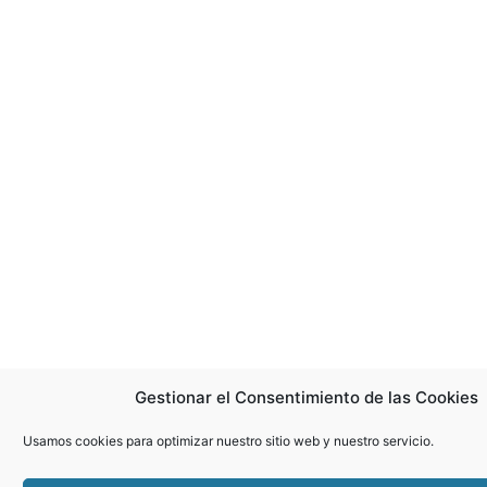
Gestionar el Consentimiento de las Cookies
Usamos cookies para optimizar nuestro sitio web y nuestro servicio.