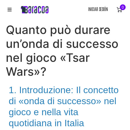
0
INICIAR SESIÓN
INICIO
Quanto può durare
ROPA
un’onda di successo
ACCESORIOS
nel gioco «Tsar
Wars»?
EQUIPACIÓN DEPORTIVA
RÓTULOS
1. Introduzione: Il concetto
LIENZOS
di «onda di successo» nel
gioco e nella vita
quotidiana in Italia