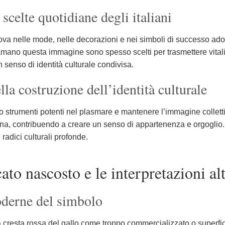
 scelte quotidiane degli italiani
rova nelle mode, nelle decorazioni e nei simboli di successo adottat
amano questa immagine sono spesso scelti per trasmettere vitali
n senso di identità culturale condivisa.
ella costruzione dell’identità culturale
ono strumenti potenti nel plasmare e mantenere l’immagine collett
una, contribuendo a creare un senso di appartenenza e orgoglio. 
adici culturali profonde.
icato nascosto e le interpretazioni al
moderne del simbolo
la cresta rossa del gallo come troppo commercializzato o superfici