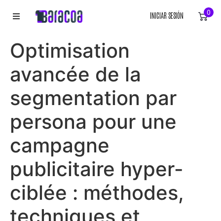
0
INICIAR SESIÓN
INICIO
Optimisation
ROPA
avancée de la
ACCESORIOS
segmentation par
persona pour une
EQUIPACIÓN DEPORTIVA
campagne
RÓTULOS
publicitaire hyper-
LIENZOS
ciblée : méthodes,
techniques et