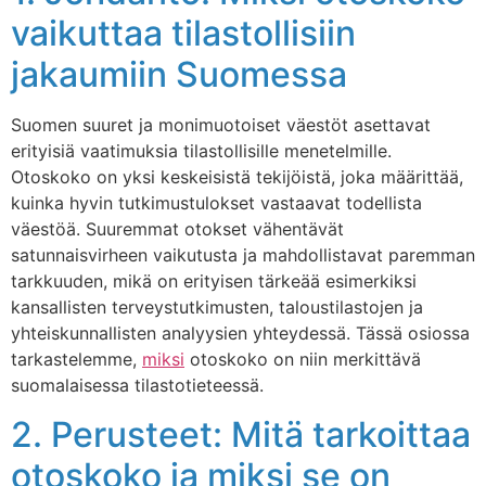
vaikuttaa tilastollisiin
jakaumiin Suomessa
Suomen suuret ja monimuotoiset väestöt asettavat
erityisiä vaatimuksia tilastollisille menetelmille.
Otoskoko on yksi keskeisistä tekijöistä, joka määrittää,
kuinka hyvin tutkimustulokset vastaavat todellista
väestöä. Suuremmat otokset vähentävät
satunnaisvirheen vaikutusta ja mahdollistavat paremman
tarkkuuden, mikä on erityisen tärkeää esimerkiksi
kansallisten terveystutkimusten, taloustilastojen ja
yhteiskunnallisten analyysien yhteydessä. Tässä osiossa
tarkastelemme,
miksi
otoskoko on niin merkittävä
suomalaisessa tilastotieteessä.
2. Perusteet: Mitä tarkoittaa
otoskoko ja miksi se on