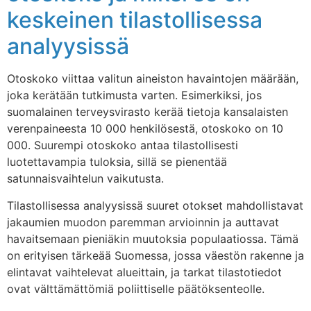
keskeinen tilastollisessa
analyysissä
Otoskoko viittaa valitun aineiston havaintojen määrään,
joka kerätään tutkimusta varten. Esimerkiksi, jos
suomalainen terveysvirasto kerää tietoja kansalaisten
verenpaineesta 10 000 henkilösestä, otoskoko on 10
000. Suurempi otoskoko antaa tilastollisesti
luotettavampia tuloksia, sillä se pienentää
satunnaisvaihtelun vaikutusta.
Tilastollisessa analyysissä suuret otokset mahdollistavat
jakaumien muodon paremman arvioinnin ja auttavat
havaitsemaan pieniäkin muutoksia populaatiossa. Tämä
on erityisen tärkeää Suomessa, jossa väestön rakenne ja
elintavat vaihtelevat alueittain, ja tarkat tilastotiedot
ovat välttämättömiä poliittiselle päätöksenteolle.