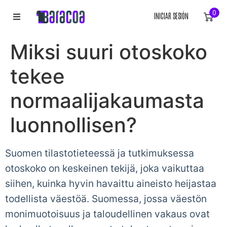
0
INICIAR SESIÓN
INICIO
Miksi suuri otoskoko
ROPA
tekee
ACCESORIOS
normaalijakaumasta
luonnollisen?
EQUIPACIÓN DEPORTIVA
RÓTULOS
Suomen tilastotieteessä ja tutkimuksessa
otoskoko on keskeinen tekijä, joka vaikuttaa
LIENZOS
siihen, kuinka hyvin havaittu aineisto heijastaa
todellista väestöä. Suomessa, jossa väestön
monimuotoisuus ja taloudellinen vakaus ovat