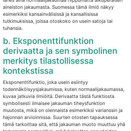
lähes aina normaalijakaumaa riippumatta alkuperäisen
aineiston jakaumasta. Suomessa tämä ilmiö näkyy
esimerkiksi kansainvälisissä ja kansallisissa
tutkimuksissa, joissa otoskoko on usein satoja tai
tuhansia.
b. Eksponenttifunktion
derivaatta ja sen symbolinen
merkitys tilastollisessa
kontekstissa
Eksponenttifunktio, joka usein esiintyy
todennäköisyysjakaumissa, kuten normaalijakaumassa,
kuvaa jatkuvia ilmiöitä. Derivaatta tästä funktiosta
symbolisesti ilmaisee jakauman tiheysfunktion
muutosta, mikä on olennaista esimerkiksi varianssin ja
hajonnan arvioinnissa. Suurten otosten tapauksessa
tämä tarkoittaa sitä, että jakauman muoto muuttuu yhä