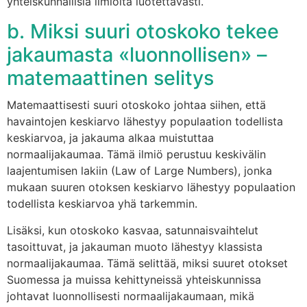
yhteiskunnallisia ilmiöitä luotettavasti.
b. Miksi suuri otoskoko tekee
jakaumasta «luonnollisen» –
matemaattinen selitys
Matemaattisesti suuri otoskoko johtaa siihen, että
havaintojen keskiarvo lähestyy populaation todellista
keskiarvoa, ja jakauma alkaa muistuttaa
normaalijakaumaa. Tämä ilmiö perustuu keskivälin
laajentumisen lakiin (Law of Large Numbers), jonka
mukaan suuren otoksen keskiarvo lähestyy populaation
todellista keskiarvoa yhä tarkemmin.
Lisäksi, kun otoskoko kasvaa, satunnaisvaihtelut
tasoittuvat, ja jakauman muoto lähestyy klassista
normaalijakaumaa. Tämä selittää, miksi suuret otokset
Suomessa ja muissa kehittyneissä yhteiskunnissa
johtavat luonnollisesti normaalijakaumaan, mikä