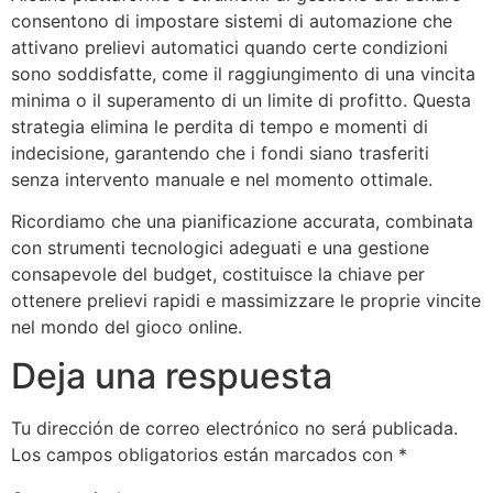
consentono di impostare sistemi di automazione che
attivano prelievi automatici quando certe condizioni
sono soddisfatte, come il raggiungimento di una vincita
minima o il superamento di un limite di profitto. Questa
strategia elimina le perdita di tempo e momenti di
indecisione, garantendo che i fondi siano trasferiti
senza intervento manuale e nel momento ottimale.
Ricordiamo che una pianificazione accurata, combinata
con strumenti tecnologici adeguati e una gestione
consapevole del budget, costituisce la chiave per
ottenere prelievi rapidi e massimizzare le proprie vincite
nel mondo del gioco online.
Deja una respuesta
Tu dirección de correo electrónico no será publicada.
Los campos obligatorios están marcados con
*