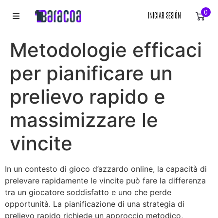
0
INICIAR SESIÓN
INICIO
Metodologie efficaci
ROPA
per pianificare un
ACCESORIOS
prelievo rapido e
massimizzare le
EQUIPACIÓN DEPORTIVA
vincite
RÓTULOS
LIENZOS
In un contesto di gioco d’azzardo online, la capacità di
prelevare rapidamente le vincite può fare la differenza
tra un giocatore soddisfatto e uno che perde
opportunità. La pianificazione di una strategia di
prelievo rapido richiede un approccio metodico,