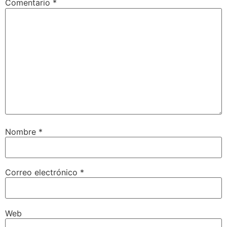
Comentario
*
Nombre
*
Correo electrónico
*
Web