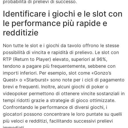
probabilità di prelievi di successo.
Identificare i giochi e le slot con
le performance più rapide e
redditizie
Non tutte le slot e i giochi da tavolo offrono le stesse
possibilità di vincita e rapidità di prelievo. Le slot con
RTP (Return to Player) elevato, superiori al 96%,
tendono a pagare più frequentemente, sebbene con
importi inferiori. Per esempio, slot come «Gonzo’s
Quest» o «Starburst» sono note per i cicli di pagamento
brevi e frequenti. Inoltre, alcuni giochi di poker o
videopoker permettono di ottenere vincite sostanziali in
tempi ridotti grazie a strategie di gioco ottimizzate.
Confrontando le performance di diversi giochi, i
giocatori possono concentrare le loro puntate su quelli
più veloci e redditizi, facilitando successivi prelievi
immediati.