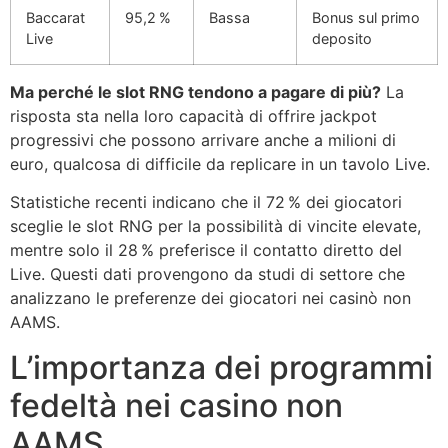
Baccarat
95,2 %
Bassa
Bonus sul primo
Live
deposito
Ma perché le slot RNG tendono a pagare di più?
La
risposta sta nella loro capacità di offrire jackpot
progressivi che possono arrivare anche a milioni di
euro, qualcosa di difficile da replicare in un tavolo Live.
Statistiche recenti indicano che il 72 % dei giocatori
sceglie le slot RNG per la possibilità di vincite elevate,
mentre solo il 28 % preferisce il contatto diretto del
Live. Questi dati provengono da studi di settore che
analizzano le preferenze dei giocatori nei casinò non
AAMS.
L’importanza dei programmi
fedeltà nei casino non
AAMS