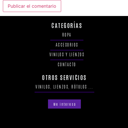
CATEGORÍAS
ROPA
ACCESORIOS
VINILOS Y LIENZOS
CONTACTO
OTROS SERVICIOS
VINILOS, LIENZOS, RÓTULOS ...
Me interesa