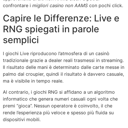
confrontare i
migliori casino non AAMS
con pochi click.
Capire le Differenze: Live e
RNG spiegati in parole
semplici
I giochi Live riproducono l’atmosfera di un casinò
tradizionale grazie a dealer reali trasmessi in streaming.
Il risultato delle mani è determinato dalle carte messe in
palmo dal croupier, quindi il risultato è davvero casuale,
ma è visibile in tempo reale.
Al contrario, i giochi RNG si affidano a un algoritmo
informatico che genera numeri casuali ogni volta che
premi “gioca”. Nessun operatore è coinvolto, il che
rende l’esperienza più veloce e spesso più fluida su
dispositivi mobili.