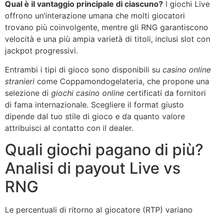
Qual è il vantaggio principale di ciascuno?
I giochi Live
offrono un’interazione umana che molti giocatori
trovano più coinvolgente, mentre gli RNG garantiscono
velocità e una più ampia varietà di titoli, inclusi slot con
jackpot progressivi.
Entrambi i tipi di gioco sono disponibili su
casino online
stranieri
come Coppamondogelateria, che propone una
selezione di
giochi casino online
certificati da fornitori
di fama internazionale. Scegliere il format giusto
dipende dal tuo stile di gioco e da quanto valore
attribuisci al contatto con il dealer.
Quali giochi pagano di più?
Analisi di payout Live vs
RNG
Le percentuali di ritorno al giocatore (RTP) variano