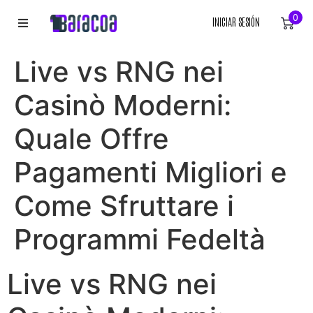
0
INICIAR SESIÓN
INICIO
Live vs RNG nei
ROPA
Casinò Moderni:
ACCESORIOS
Quale Offre
Pagamenti Migliori e
EQUIPACIÓN DEPORTIVA
Come Sfruttare i
RÓTULOS
Programmi Fedeltà
LIENZOS
Live vs RNG nei