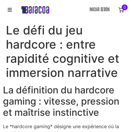
0
INICIAR SESIÓN
INICIO
Le défi du jeu
ROPA
hardcore : entre
ACCESORIOS
rapidité cognitive et
immersion narrative
EQUIPACIÓN DEPORTIVA
RÓTULOS
La définition du hardcore
gaming : vitesse, pression
LIENZOS
et maîtrise instinctive
Le *hardcore gaming* désigne une expérience où la