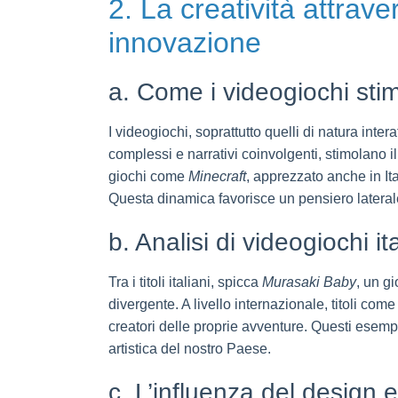
2. La creatività attrav
innovazione
a. Come i videogiochi sti
I videogiochi, soprattutto quelli di natura int
complessi e narrativi coinvolgenti, stimolano 
giochi come
Minecraft
, apprezzato anche in Ita
Questa dinamica favorisce un pensiero lateral
b. Analisi di videogiochi i
Tra i titoli italiani, spicca
Murasaki Baby
, un g
divergente. A livello internazionale, titoli com
creatori delle proprie avventure. Questi esemp
artistica del nostro Paese.
c. L’influenza del design e