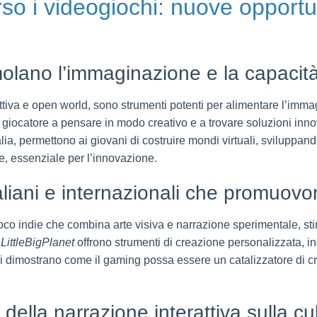
erso i videogiochi: nuove opport
molano l’immaginazione e la capacità
erattiva e open world, sono strumenti potenti per alimentare l’imm
il giocatore a pensare in modo creativo e a trovare soluzioni inn
lia, permettono ai giovani di costruire mondi virtuali, sviluppand
e, essenziale per l’innovazione.
taliani e internazionali che promuovon
ioco indie che combina arte visiva e narrazione sperimentale, sti
e
LittleBigPlanet
offrono strumenti di creazione personalizzata, i
i dimostrano come il gaming possa essere un catalizzatore di crea
 della narrazione interattiva sulla cul