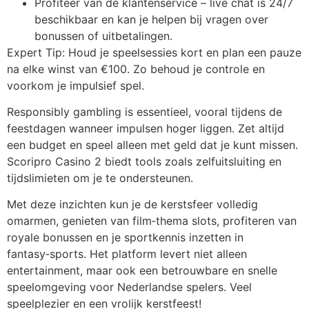
Profiteer van de klantenservice – live chat is 24/7
beschikbaar en kan je helpen bij vragen over
bonussen of uitbetalingen.
Expert Tip: Houd je speelsessies kort en plan een pauze
na elke winst van €100. Zo behoud je controle en
voorkom je impulsief spel.
Responsibly gambling is essentieel, vooral tijdens de
feestdagen wanneer impulsen hoger liggen. Zet altijd
een budget en speel alleen met geld dat je kunt missen.
Scoripro Casino 2 biedt tools zoals zelfuitsluiting en
tijdslimieten om je te ondersteunen.
Met deze inzichten kun je de kerstsfeer volledig
omarmen, genieten van film‑thema slots, profiteren van
royale bonussen en je sportkennis inzetten in
fantasy‑sports. Het platform levert niet alleen
entertainment, maar ook een betrouwbare en snelle
speelomgeving voor Nederlandse spelers. Veel
speelplezier en een vrolijk kerstfeest!