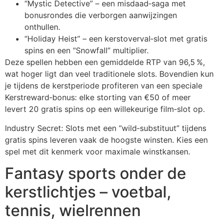
“Mystic Detective” – een misdaad‑saga met
bonusrondes die verborgen aanwijzingen
onthullen.
“Holiday Heist” – een kerstoverval‑slot met gratis
spins en een “Snowfall” multiplier.
Deze spellen hebben een gemiddelde RTP van 96,5 %,
wat hoger ligt dan veel traditionele slots. Bovendien kun
je tijdens de kerstperiode profiteren van een speciale
Kerstreward‑bonus: elke storting van €50 of meer
levert 20 gratis spins op een willekeurige film‑slot op.
Industry Secret: Slots met een “wild‑substituut” tijdens
gratis spins leveren vaak de hoogste winsten. Kies een
spel met dit kenmerk voor maximale winstkansen.
Fantasy sports onder de
kerstlichtjes – voetbal,
tennis, wielrennen