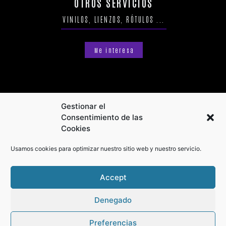
OTROS SERVICIOS
VINILOS, LIENZOS, RÓTULOS ...
Me interesa
Gestionar el
Consentimiento de las
Cookies
Usamos cookies para optimizar nuestro sitio web y nuestro servicio.
Accept
Denegado
Preferencias
Privacy Policy
Terms