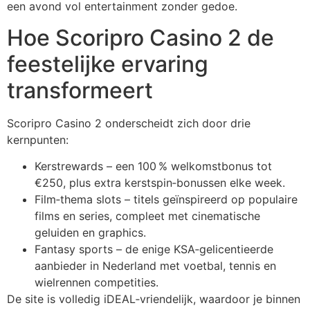
een avond vol entertainment zonder gedoe.
Hoe Scoripro Casino 2 de
feestelijke ervaring
transformeert
Scoripro Casino 2 onderscheidt zich door drie
kernpunten:
Kerstrewards – een 100 % welkomstbonus tot
€250, plus extra kerstspin‑bonussen elke week.
Film‑thema slots – titels geïnspireerd op populaire
films en series, compleet met cinematische
geluiden en graphics.
Fantasy sports – de enige KSA‑gelicentieerde
aanbieder in Nederland met voetbal, tennis en
wielrennen competities.
De site is volledig iDEAL‑vriendelijk, waardoor je binnen