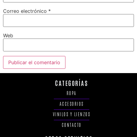
Correo electrónico
*
Web
CATEGORÍAS
ROPA
ACCESORIOS
VINILOS Y LIENZOS
CONTACTO