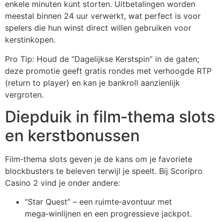
enkele minuten kunt storten. Uitbetalingen worden
meestal binnen 24 uur verwerkt, wat perfect is voor
spelers die hun winst direct willen gebruiken voor
kerstinkopen.
Pro Tip: Houd de “Dagelijkse Kerstspin” in de gaten;
deze promotie geeft gratis rondes met verhoogde RTP
(return to player) en kan je bankroll aanzienlijk
vergroten.
Diepduik in film‑thema slots
en kerstbonussen
Film‑thema slots geven je de kans om je favoriete
blockbusters te beleven terwijl je speelt. Bij Scoripro
Casino 2 vind je onder andere:
“Star Quest” – een ruimte‑avontuur met
mega‑winlijnen en een progressieve jackpot.