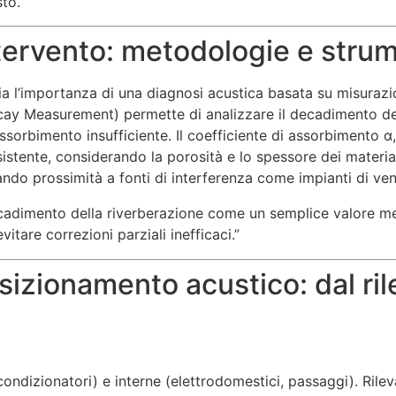
sto.
ntervento: metodologie e str
nzia l’importanza di una diagnosi acustica basata su misurazi
ecay Measurement) permette di analizzare il decadimento de
sorbimento insufficiente. Il coefficiente di assorbimento α
stente, considerando la porosità e lo spessore dei materiali
itando prossimità a fonti di interferenza come impianti di ve
ecadimento della riverberazione come un semplice valore medi
itare correzioni parziali inefficaci.”
osizionamento acustico: dal ri
 condizionatori) e interne (elettrodomestici, passaggi). Ril