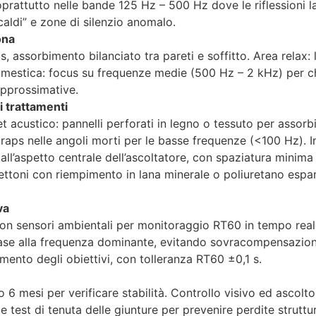
 soprattutto nelle bande 125 Hz – 500 Hz dove le riflessioni 
 caldi” e zone di silenzio anomalo.
ona
, assorbimento bilanciato tra pareti e soffitto. Area relax:
mestica: focus su frequenze medie (500 Hz – 2 kHz) per ch
approssimative.
 trattamenti
et acustico: pannelli perforati in legno o tessuto per assor
s traps nelle angoli morti per le basse frequenze (<100 Hz). 
dall’aspetto centrale dell’ascoltatore, con spaziatura minima 
assettoni con riempimento in lana minerale o poliuretano es
va
i con sensori ambientali per monitoraggio RT60 in tempo rea
 base alla frequenza dominante, evitando sovracompensazioni
mento degli obiettivi, con tolleranza RT60 ±0,1 s.
po 6 mesi per verificare stabilità. Controllo visivo ed asco
 test di tenuta delle giunture per prevenire perdite strutturali