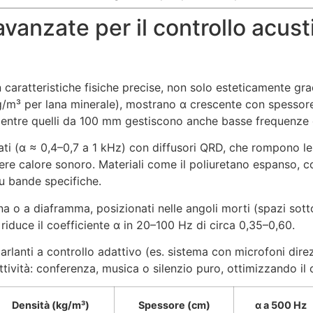
vanzate per il controllo acusti
n caratteristiche fisiche precise, non solo esteticamente grad
kg/m³ per lana minerale), mostrano α crescente con spesso
ntre quelli da 100 mm gestiscono anche basse frequenze gr
ti (α ≈ 0,4–0,7 a 1 kHz) con diffusori QRD, che rompono le 
rdere calore sonoro. Materiali come il poliuretano espanso, 
u bande specifiche.
 o a diaframma, posizionati nelle angoli morti (spazi sotto
duce il coefficiente α in 20–100 Hz di circa 0,35–0,60.
rlanti a controllo adattivo (es. sistema con microfoni direz
tività: conferenza, musica o silenzio puro, ottimizzando il
Densità (kg/m³)
Spessore (cm)
α a 500 Hz