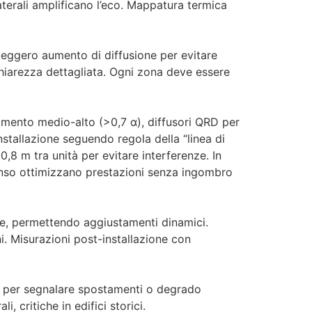
laterali amplificano l’eco. Mappatura termica
 leggero aumento di diffusione per evitare
iarezza dettagliata. Ogni zona deve essere
bimento medio-alto (>0,7 α), diffusori QRD per
Installazione seguendo regola della “linea di
0,8 m tra unità per evitare interferenze. In
panso ottimizzano prestazioni senza ingombro
le, permettendo aggiustamenti dinamici.
. Misurazioni post-installazione con
lto per segnalare spostamenti o degrado
, critiche in edifici storici.