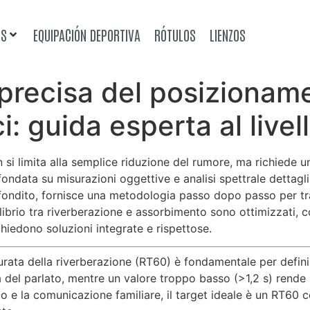
OS
EQUIPACIÓN DEPORTIVA
RÓTULOS
LIENZOS
recisa del posizioname
: guida esperta al livell
on si limita alla semplice riduzione del rumore, ma richiede
 fondata su misurazioni oggettive e analisi spettrale dettag
ofondito, fornisce una metodologia passo dopo passo per tr
ilibrio tra riverberazione e assorbimento sono ottimizzati, c
ichiedono soluzioni integrate e rispettose.
curata della riverberazione (RT60) è fondamentale per defini
 del parlato, mentre un valore troppo basso (>1,2 s) rende l
lto e la comunicazione familiare, il target ideale è un RT60