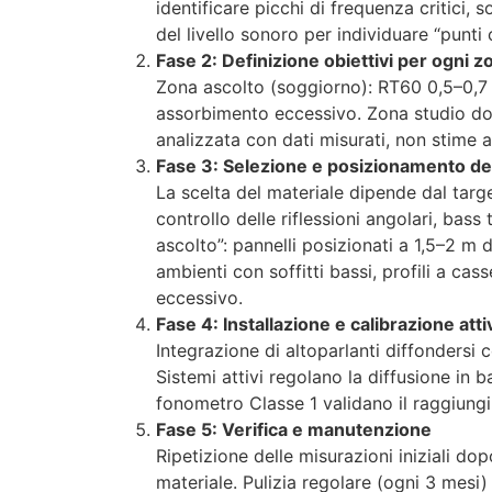
identificare picchi di frequenza critici,
del livello sonoro per individuare “punti
Fase 2: Definizione obiettivi per ogni z
Zona ascolto (soggiorno): RT60 0,5–0,7 s
assorbimento eccessivo. Zona studio do
analizzata con dati misurati, non stime 
Fase 3: Selezione e posizionamento dei
La scelta del materiale dipende dal targ
controllo delle riflessioni angolari, bas
ascolto”: pannelli posizionati a 1,5–2 m 
ambienti con soffitti bassi, profili a c
eccessivo.
Fase 4: Installazione e calibrazione atti
Integrazione di altoparlanti diffonders
Sistemi attivi regolano la diffusione in
fonometro Classe 1 validano il raggiungi
Fase 5: Verifica e manutenzione
Ripetizione delle misurazioni iniziali do
materiale. Pulizia regolare (ogni 3 mesi) e