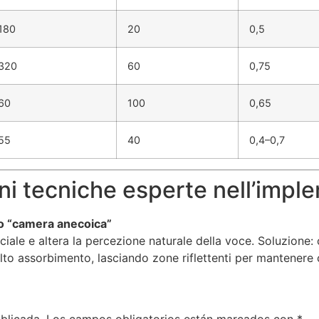
180
20
0,5
320
60
0,75
60
100
0,65
55
40
0,4–0,7
oni tecniche esperte nell’imp
tto “camera anecoica”
ciale e altera la percezione naturale della voce. Soluzione: 
alto assorbimento, lasciando zone riflettenti per mantenere 