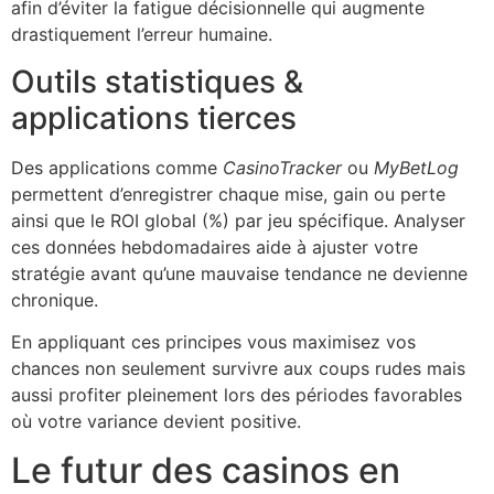
afin d’éviter la fatigue décisionnelle qui augmente
drastiquement l’erreur humaine.
Outils statistiques &
applications tierces
Des applications comme
CasinoTracker
ou
MyBetLog
permettent d’enregistrer chaque mise, gain ou perte
ainsi que le ROI global (%) par jeu spécifique. Analyser
ces données hebdomadaires aide à ajuster votre
stratégie avant qu’une mauvaise tendance ne devienne
chronique.
En appliquant ces principes vous maximisez vos
chances non seulement survivre aux coups rudes mais
aussi profiter pleinement lors des périodes favorables
où votre variance devient positive.
Le futur des casinos en