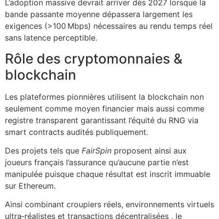
L’adoption massive devrait arriver dès 2027 lorsque la
bande passante moyenne dépassera largement les
exigences (>100 Mbps) nécessaires au rendu temps réel
sans latence perceptible.
Rôle des cryptomonnaies &
blockchain
Les plateformes pionnières utilisent la blockchain non
seulement comme moyen financier mais aussi comme
registre transparent garantissant l’équité du RNG via
smart contracts audités publiquement.
Des projets tels que
FairSpin
proposent ainsi aux
joueurs français l’assurance qu’aucune partie n’est
manipulée puisque chaque résultat est inscrit immuable
sur Ethereum.
Ainsi combinant croupiers réels, environnements virtuels
ultra‑réalistes et transactions décentralisées , le