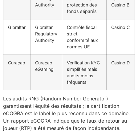
Authority
protection des
Casino B
fonds séparés
Gibraltar
Gibraltar
Contrôle fiscal
Casino C
Regulatory
strict,
Authority
conformité aux
normes UE
Curaçao
Curaçao
Vérification KYC
Casino D
eGaming
simplifiée mais
audits moins
fréquents
Les audits RNG (Random Number Generator)
garantissent l’équité des résultats ; la certification
eCOGRA est le label le plus reconnu dans ce domaine.
Un rapport eCOGRA indique que le taux de retour au
joueur (RTP) a été mesuré de façon indépendante.