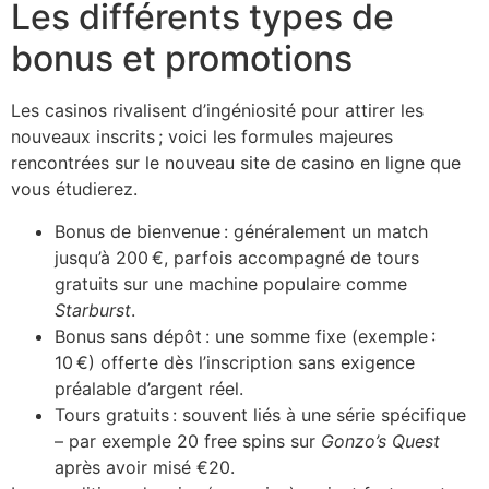
Les différents types de
bonus et promotions
Les casinos rivalisent d’ingéniosité pour attirer les
nouveaux inscrits ; voici les formules majeures
rencontrées sur le nouveau site de casino en ligne que
vous étudierez.
Bonus de bienvenue : généralement un match
jusqu’à 200 €, parfois accompagné de tours
gratuits sur une machine populaire comme
Starburst
.
Bonus sans dépôt : une somme fixe (exemple :
10 €) offerte dès l’inscription sans exigence
préalable d’argent réel.
Tours gratuits : souvent liés à une série spécifique
– par exemple 20 free spins sur
Gonzo’s Quest
après avoir misé €20.