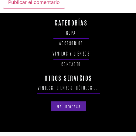
CATEGORÍAS
ROPA
ACCESORIOS
VINILOS Y LIENZOS
CONTACTO
OTROS SERVICIOS
VINILOS, LIENZOS, RÓTULOS ...
Me interesa