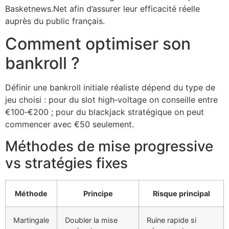
Basketnews.Net afin d’assurer leur efficacité réelle
auprès du public français.
Comment optimiser son
bankroll ?
Définir une bankroll initiale réaliste dépend du type de
jeu choisi : pour du slot high‑voltage on conseille entre
€100‑€200 ; pour du blackjack stratégique on peut
commencer avec €50 seulement.
Méthodes de mise progressive
vs stratégies fixes
Méthode
Principe
Risque principal
Martingale
Doubler la mise
Ruine rapide si