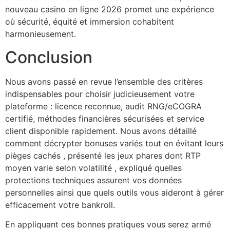
nouveau casino en ligne 2026 promet une expérience
où sécurité, équité et immersion cohabitent
harmonieusement.
Conclusion
Nous avons passé en revue l’ensemble des critères
indispensables pour choisir judicieusement votre
plateforme : licence reconnue, audit RNG/eCOGRA
certifié, méthodes financières sécurisées et service
client disponible rapidement. Nous avons détaillé
comment décrypter bonuses variés tout en évitant leurs
pièges cachés , présenté les jeux phares dont RTP
moyen varie selon volatilité , expliqué quelles
protections techniques assurent vos données
personnelles ainsi que quels outils vous aideront à gérer
efficacement votre bankroll.
En appliquant ces bonnes pratiques vous serez armé