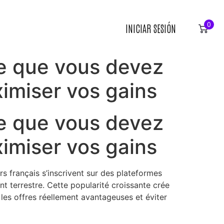
0
INICIAR SESIÓN
ce que vous devez
ximiser vos gains
ce que vous devez
ximiser vos gains
s français s’inscrivent sur des plateformes
 terrestre. Cette popularité croissante crée
r les offres réellement avantageuses et éviter