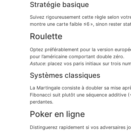
Stratégie basique
Suivez rigoureusement cette règle selon votre m
montre une carte faible ≤6 », sinon rester sta
Roulette
Optez préférablement pour la version europée
pour l’américaine comportant double zéro.
Astuce
: placez vos paris initiaux sur trois nu
Systèmes classiques
La Martingale consiste à doubler sa mise aprè
Fibonacci suit plutôt une séquence additive 
perdantes.
Poker en ligne
Distinguerez rapidement si vos adversaires jou