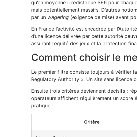
qu’en moyenne il redistribue $96 pour chaque 
mais potentiellement massifs. D’autres notion
par un
wagering
(exigence de mise) avant pouv
En France l’activité est encadrée par l’Autorit
d’une licence délivrée par cette autorité peu
assurant l’équité des jeux et la protection fin
Comment choisir le mei
Le premier filtre consiste toujours à vérifier 
Regulatory Authority ». Un site sans licence 
Ensuite trois critères deviennent décisifs : 
opérateurs affichent régulièrement un score é
pratique :
Critère