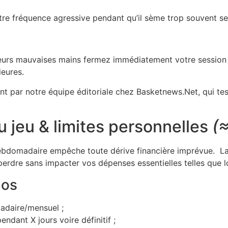
tre fréquence agressive pendant qu’il sème trop souvent se
sieurs mauvaises mains fermez immédiatement votre session
ieures.
nt par notre équipe éditoriale chez Basketnews.Net, qui tes
 jeu & limites personnelles
(
ebdomadaire empêche toute dérive financière imprévue. La 
erdre sans impacter vos dépenses essentielles telles que lo
nos
adaire/mensuel ;
ndant X jours voire définitif ;