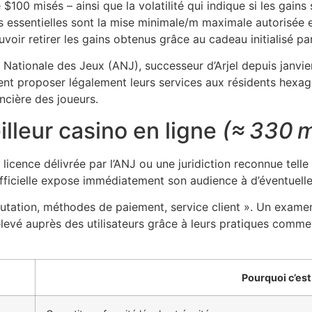
$100 misés – ainsi que la volatilité qui indique si les gain
s essentielles sont la mise minimale/m maximale autorisée 
oir retirer les gains obtenus grâce au cadeau initialisé par
é Nationale des Jeux (ANJ), successeur d’Arjel depuis janvie
vent proposer légalement leurs services aux résidents hexago
ancière des joueurs.
lleur casino en ligne
(≈ 330 
la licence délivrée par l’ANJ ou une juridiction reconnue te
officielle expose immédiatement son audience à d’éventuelle
réputation, méthodes de paiement, service client ». Un exam
levé auprès des utilisateurs grâce à leurs pratiques commer
Pourquoi c’est