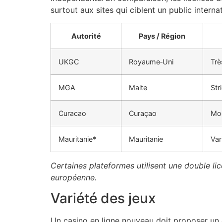
surtout aux sites qui ciblent un public intern
Autorité
Pays / Région
UKGC
Royaume‑Uni
Trè
MGA
Malte
Str
Curacao
Curaçao
Mo
Mauritanie*
Mauritanie
Var
Certaines plateformes utilisent une double li
européenne.
Variété des jeux
Un casino en ligne nouveau doit proposer un 