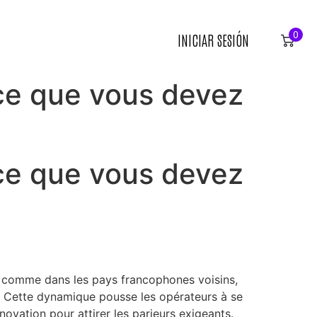
0
INICIAR SESIÓN
 ce que vous devez
 ce que vous devez
e comme dans les pays francophones voisins,
t. Cette dynamique pousse les opérateurs à se
ovation pour attirer les parieurs exigeants.