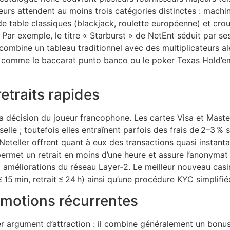
ueurs attendent au moins trois catégories distinctes : mach
 table classiques (blackjack, roulette européenne) et crou
 Par exemple, le titre « Starburst » de NetEnt séduit par s
combine un tableau traditionnel avec des multiplicateurs alé
s comme le baccarat punto banco ou le poker Texas Hold’e
etraits rapides
a décision du joueur francophone. Les cartes Visa et Masterc
elle ; toutefois elles entraînent parfois des frais de 2–3 % 
u Neteller offrent quant à eux des transactions quasi instan
ermet un retrait en moins d’une heure et assure l’anonymat 
 améliorations du réseau Layer‑2. Le meilleur nouveau casin
15 min, retrait ≤ 24 h) ainsi qu’une procédure KYC simplifiée
motions récurrentes
 argument d’attraction : il combine généralement un bonus «