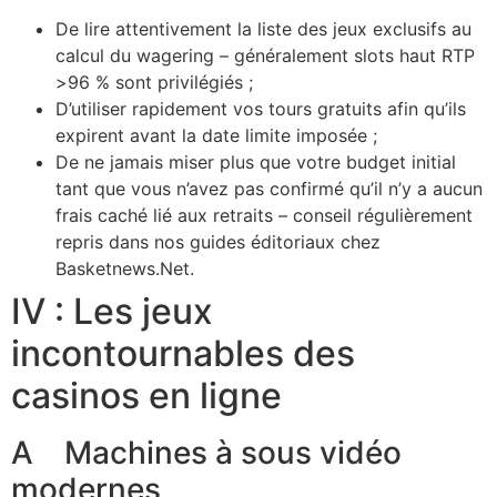
De lire attentivement la liste des jeux exclusifs au
calcul du wagering – généralement slots haut RTP
>96 % sont privilégiés ;
D’utiliser rapidement vos tours gratuits afin qu’ils
expirent avant la date limite imposée ;
De ne jamais miser plus que votre budget initial
tant que vous n’avez pas confirmé qu’il n’y a aucun
frais caché lié aux retraits – conseil régulièrement
repris dans nos guides éditoriaux chez
Basketnews.Net.
IV : Les jeux
incontournables des
casinos en ligne
A Machines à sous vidéo
modernes