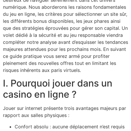
numérique. Nous aborderons les raisons fondamentales
du jeu en ligne, les critères pour sélectionner un site sûr,
les différents bonus disponibles, les jeux phares ainsi
que des stratégies éprouvées pour gérer son capital. Un
volet dédié à la sécurité et au jeu responsable viendra
compléter notre analyse avant d’esquisser les tendances
majeures attendues pour les prochains mois. En suivant
ce guide pratique vous serez armé pour profiter
pleinement des nouvelles offres tout en limitant les
risques inhérents aux paris virtuels.
I. Pourquoi jouer dans un
casino en ligne ?
Jouer sur internet présente trois avantages majeurs par
rapport aux salles physiques :
Confort absolu : aucune déplacement n’est requis