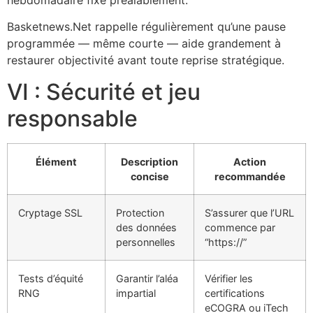
Basketnews.Net rappelle régulièrement qu’une pause
programmée — même courte — aide grandement à
restaurer objectivité avant toute reprise stratégique.
VI : Sécurité et jeu
responsable
Élément
Description
Action
concise
recommandée
Cryptage SSL
Protection
S’assurer que l’URL
des données
commence par
personnelles
“https://”
Tests d’équité
Garantir l’aléa
Vérifier les
RNG
impartial
certifications
eCOGRA ou iTech