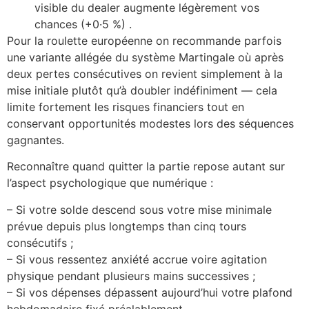
visible du dealer augmente légèrement vos
chances (+0·5 %) .
Pour la roulette européenne on recommande parfois
une variante allégée du système Martingale où après
deux pertes consécutives on revient simplement à la
mise initiale plutôt qu’à doubler indéfiniment — cela
limite fortement les risques financiers tout en
conservant opportunités modestes lors des séquences
gagnantes.
Reconnaître quand quitter la partie repose autant sur
l’aspect psychologique que numérique :
– Si votre solde descend sous votre mise minimale
prévue depuis plus longtemps than cinq tours
consécutifs ;
– Si vous ressentez anxiété accrue voire agitation
physique pendant plusieurs mains successives ;
– Si vos dépenses dépassent aujourd’hui votre plafond
hebdomadaire fixé préalablement.