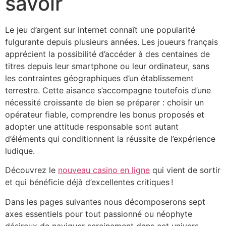
savoir
Le jeu d’argent sur internet connaît une popularité
fulgurante depuis plusieurs années. Les joueurs français
apprécient la possibilité d’accéder à des centaines de
titres depuis leur smartphone ou leur ordinateur, sans
les contraintes géographiques d’un établissement
terrestre. Cette aisance s’accompagne toutefois d’une
nécessité croissante de bien se préparer : choisir un
opérateur fiable, comprendre les bonus proposés et
adopter une attitude responsable sont autant
d’éléments qui conditionnent la réussite de l’expérience
ludique.
Découvrez le
nouveau casino en ligne
qui vient de sortir
et qui bénéficie déjà d’excellentes critiques !
Dans les pages suivantes nous décomposerons sept
axes essentiels pour tout passionné ou néophyte
désireux de naviguer sereinement dans cet univers