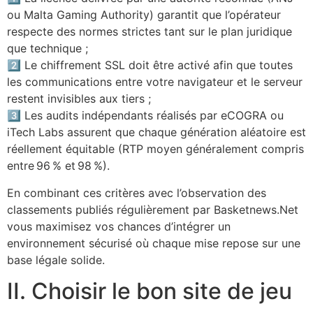
ou Malta Gaming Authority) garantit que l’opérateur
respecte des normes strictes tant sur le plan juridique
que technique ;
2️⃣ Le chiffrement SSL doit être activé afin que toutes
les communications entre votre navigateur et le serveur
restent invisibles aux tiers ;
3️⃣ Les audits indépendants réalisés par eCOGRA ou
iTech Labs assurent que chaque génération aléatoire est
réellement équitable (RTP moyen généralement compris
entre 96 % et 98 %).
En combinant ces critères avec l’observation des
classements publiés régulièrement par Basketnews.Net
vous maximisez vos chances d’intégrer un
environnement sécurisé où chaque mise repose sur une
base légale solide.
II. Choisir le bon site de jeu