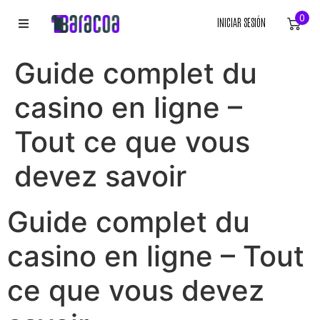
0
INICIAR SESIÓN
INICIO
Guide complet du
ROPA
casino en ligne –
ACCESORIOS
Tout ce que vous
devez savoir
EQUIPACIÓN DEPORTIVA
RÓTULOS
Guide complet du
LIENZOS
casino en ligne – Tout
ce que vous devez