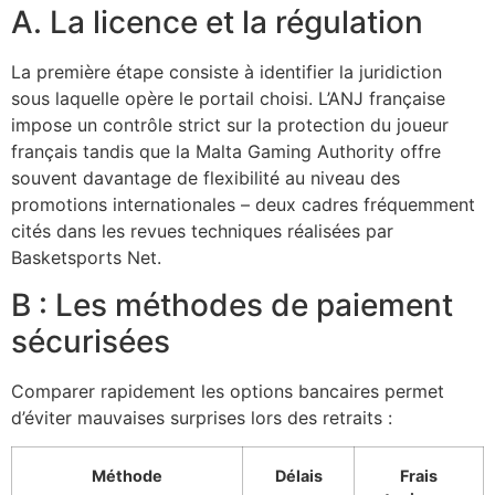
A. La licence et la régulation
La première étape consiste à identifier la juridiction
sous laquelle opère le portail choisi. L’ANJ française
impose un contrôle strict sur la protection du joueur
français tandis que la Malta Gaming Authority offre
souvent davantage de flexibilité au niveau des
promotions internationales – deux cadres fréquemment
cités dans les revues techniques réalisées par
Basketsports Net.
B : Les méthodes de paiement
sécurisées
Comparer rapidement les options bancaires permet
d’éviter mauvaises surprises lors des retraits :
Méthode
Délais
Frais