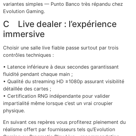
variantes simples — Punto Banco très répandu chez
Evolution Gaming.
C Live dealer : l’expérience
immersive
Choisir une salle live fiable passe surtout par trois
contrôles techniques :
• Latence inférieure à deux secondes garantissant
fluidité pendant chaque main ;
• Qualité du streaming HD ≥1080p assurant visibilité
détaillée des cartes ;
• Certification RNG indépendante pour valider
impartialité même lorsque c’est un vrai croupier
physique.
En suivant ces repères vous profiterez pleinement du
réalisme offert par fournisseurs tels qu’Evolution