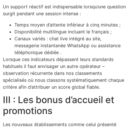
Un support réactif est indispensable lorsqu’une question
surgit pendant une session intense :
Temps moyen d’attente inférieur à cinq minutes ;
Disponibilité multilingue incluant le français ;
Canaux variés : chat live intégré au site,
messagerie instantanée WhatsApp ou assistance
téléphonique dédiée .
Lorsque ces indicateurs dépassent leurs standards
habituels il faut envisager un autre opérateur –
observation récurrente dans nos classements
spécialisés où nous classons systématiquement chaque
critère afin d’attribuer un score global fiable.
III : Les bonus d’accueil et
promotions
Les nouveaux établissements comme celui présenté