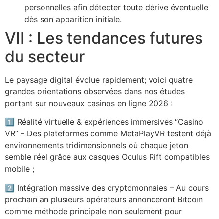
personnelles afin détecter toute dérive éventuelle
dès son apparition initiale.
VII : Les tendances futures
du secteur
Le paysage digital évolue rapidement; voici quatre
grandes orientations observées dans nos études
portant sur nouveaux casinos en ligne 2026 :
1️⃣ Réalité virtuelle & expériences immersives “Casino
VR” – Des plateformes comme MetaPlayVR testent déjà
environnements tridimensionnels où chaque jeton
semble réel grâce aux casques Oculus Rift compatibles
mobile ;
2️⃣ Intégration massive des cryptomonnaies – Au cours
prochain an plusieurs opérateurs annonceront Bitcoin
comme méthode principale non seulement pour