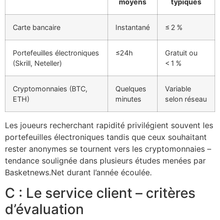
moyens
typiques
Carte bancaire
Instantané
≤ 2 %
Portefeuilles électroniques
≤24h
Gratuit ou
(Skrill, Neteller)
< 1 %
Cryptomonnaies (BTC,
Quelques
Variable
ETH)
minutes
selon réseau
Les joueurs recherchant rapidité privilégient souvent les
portefeuilles électroniques tandis que ceux souhaitant
rester anonymes se tournent vers les cryptomonnaies –
tendance soulignée dans plusieurs études menées par
Basketnews.Net durant l’année écoulée.
C : Le service client – critères
d’évaluation