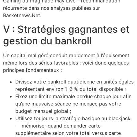
Gaming ou Pragmatic Play Live – recommandation
récurrente dans nos analyses publiées sur
Basketnews.Net.
V : Stratégies gagnantes et
gestion du bankroll
Un capital mal géré conduit rapidement à l’épuisement
même lors des séries favorables ; voici donc quelques
principes fondamentaux :
Divisez votre bankroll quotidienne en unités égales
représentant environ 1–2 % du total disponible ;
Fixez une limite maximale perdue chaque jour afin
qu’une mauvaise séance ne menace pas votre
budget mensuel global ;
Utilisez toujours la stratégie basique au blackjack
— mémoriser quand demander carte
supplémentaire selon votre total versus carte