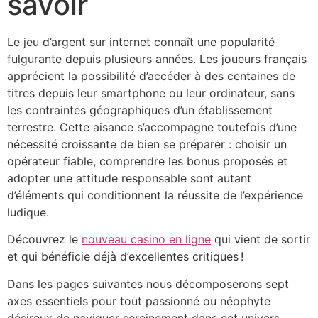
savoir
Le jeu d’argent sur internet connaît une popularité
fulgurante depuis plusieurs années. Les joueurs français
apprécient la possibilité d’accéder à des centaines de
titres depuis leur smartphone ou leur ordinateur, sans
les contraintes géographiques d’un établissement
terrestre. Cette aisance s’accompagne toutefois d’une
nécessité croissante de bien se préparer : choisir un
opérateur fiable, comprendre les bonus proposés et
adopter une attitude responsable sont autant
d’éléments qui conditionnent la réussite de l’expérience
ludique.
Découvrez le
nouveau casino en ligne
qui vient de sortir
et qui bénéficie déjà d’excellentes critiques !
Dans les pages suivantes nous décomposerons sept
axes essentiels pour tout passionné ou néophyte
désireux de naviguer sereinement dans cet univers