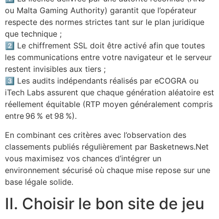
ou Malta Gaming Authority) garantit que l’opérateur
respecte des normes strictes tant sur le plan juridique
que technique ;
2️⃣ Le chiffrement SSL doit être activé afin que toutes
les communications entre votre navigateur et le serveur
restent invisibles aux tiers ;
3️⃣ Les audits indépendants réalisés par eCOGRA ou
iTech Labs assurent que chaque génération aléatoire est
réellement équitable (RTP moyen généralement compris
entre 96 % et 98 %).
En combinant ces critères avec l’observation des
classements publiés régulièrement par Basketnews.Net
vous maximisez vos chances d’intégrer un
environnement sécurisé où chaque mise repose sur une
base légale solide.
II. Choisir le bon site de jeu