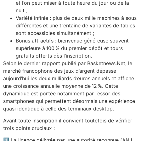
et l’on peut miser à toute heure du jour ou de la
nuit ;
Variété infinie : plus de deux mille machines à sous
différentes et une trentaine de variantes de tables
sont accessibles simultanément ;
Bonus attractifs : bienvenue généreuse souvent
supérieure à 100 % du premier dépôt et tours
gratuits offerts dès l’inscription.
Selon le dernier rapport publié par Basketnews.Net, le
marché francophone des jeux d’argent dépasse
aujourd’hui les deux milliards d’euros annuels et affiche
une croissance annuelle moyenne de 12 %. Cette
dynamique est portée notamment par l’essor des
smartphones qui permettent désormais une expérience
quasi identique à celle des terminaux desktop.
Avant toute inscription il convient toutefois de vérifier
trois points cruciaux :
1️⃣ La licence délivrée par une autorité reconnue (ANJ