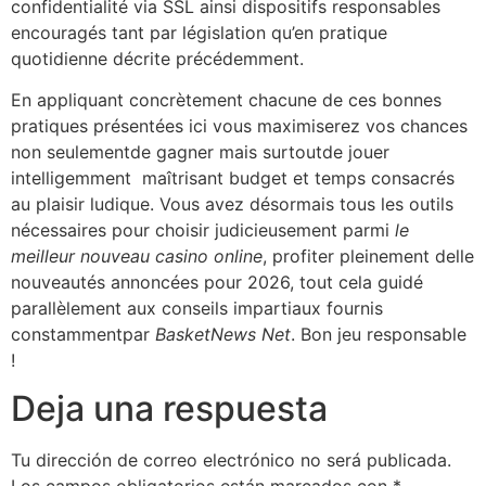
confidentialité via SSL ainsi dispositifs responsables
encouragés tant par législation qu’en pratique
quotidienne décrite précédemment.
En appliquant concrètement chacune de ces bonnes
pratiques présentées ici vous maximiserez vos chances
non seulementde gagner mais surtoutde jouer
intelligemment ­ maîtrisant budget et temps consacrés
au plaisir ludique.​ Vous avez désormais tous les outils
nécessaires pour choisir judicieusement parmi
le
meilleur nouveau casino online
, profiter pleinement delle
nouveautés annoncées pour 2026, tout cela guidé
parallèlement aux conseils impartiaux fournis
constammentpar
BasketNews Net
. Bon jeu responsable
!
Deja una respuesta
Tu dirección de correo electrónico no será publicada.