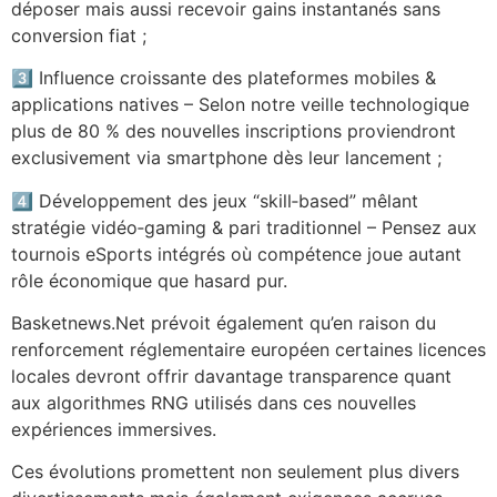
déposer mais aussi recevoir gains instantanés sans
conversion fiat ;
3️⃣ Influence croissante des plateformes mobiles &
applications natives – Selon notre veille technologique
plus de 80 % des nouvelles inscriptions proviendront
exclusivement via smartphone dès leur lancement ;
4️⃣ Développement des jeux “skill‑based” mêlant
stratégie vidéo‑gaming & pari traditionnel – Pensez aux
tournois eSports intégrés où compétence joue autant
rôle économique que hasard pur.
Basketnews.Net prévoit également qu’en raison du
renforcement réglementaire européen certaines licences
locales devront offrir davantage transparence quant
aux algorithmes RNG utilisés dans ces nouvelles
expériences immersives.
Ces évolutions promettent non seulement plus divers