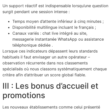
Un support réactif est indispensable lorsqu’une question
surgit pendant une session intense :
Temps moyen d’attente inférieur à cinq minutes ;
Disponibilité multilingue incluant le français ;
Canaux variés : chat live intégré au site,
messagerie instantanée WhatsApp ou assistance
téléphonique dédiée .
Lorsque ces indicateurs dépassent leurs standards
habituels il faut envisager un autre opérateur –
observation récurrente dans nos classements
spécialisés où nous classons systématiquement chaque
critère afin d’attribuer un score global fiable.
III : Les bonus d’accueil et
promotions
Les nouveaux établissements comme celui présenté