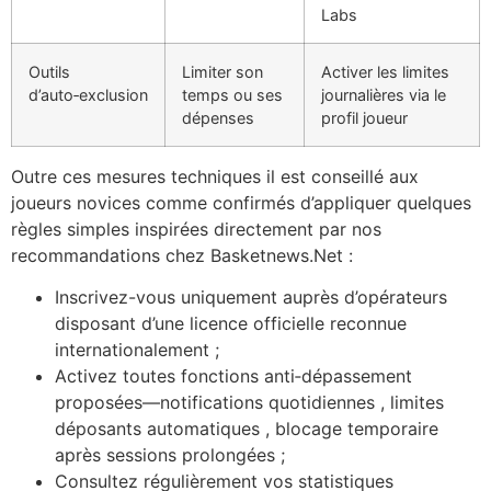
Labs
Outils
Limiter son
Activer les limites
d’auto‑exclusion
temps ou ses
journalières via le
dépenses
profil joueur
Outre ces mesures techniques il est conseillé aux
joueurs novices comme confirmés d’appliquer quelques
règles simples inspirées directement par nos
recommandations chez Basketnews.Net :
Inscrivez-vous uniquement auprès d’opérateurs
disposant d’une licence officielle reconnue
internationalement ;
Activez toutes fonctions anti‑dépassement
proposées—notifications quotidiennes , limites
déposants automatiques , blocage temporaire
après sessions prolongées ;
Consultez régulièrement vos statistiques