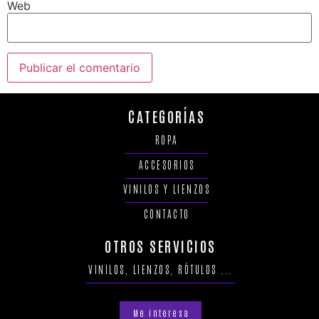
Web
CATEGORÍAS
ROPA
ACCESORIOS
VINILOS Y LIENZOS
CONTACTO
OTROS SERVICIOS
VINILOS, LIENZOS, RÓTULOS ...
Me interesa