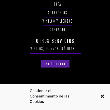
ROPA
ACCESORIOS
VINILOS Y LIENZOS
CONTACTO
OTROS SERVICIOS
VINILOS, LIENZOS, RÓTULOS ...
Me interesa
Gestionar el
Consentimiento de las
Cookies