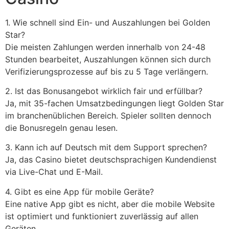
1. Wie schnell sind Ein- und Auszahlungen bei Golden
Star?
Die meisten Zahlungen werden innerhalb von 24-48
Stunden bearbeitet, Auszahlungen können sich durch
Verifizierungsprozesse auf bis zu 5 Tage verlängern.
2. Ist das Bonusangebot wirklich fair und erfüllbar?
Ja, mit 35-fachen Umsatzbedingungen liegt Golden Star
im branchenüblichen Bereich. Spieler sollten dennoch
die Bonusregeln genau lesen.
3. Kann ich auf Deutsch mit dem Support sprechen?
Ja, das Casino bietet deutschsprachigen Kundendienst
via Live-Chat und E-Mail.
4. Gibt es eine App für mobile Geräte?
Eine native App gibt es nicht, aber die mobile Website
ist optimiert und funktioniert zuverlässig auf allen
Geräten.