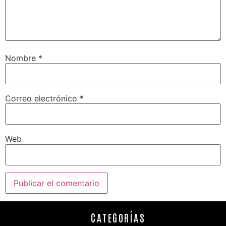
Nombre
*
Correo electrónico
*
Web
CATEGORÍAS