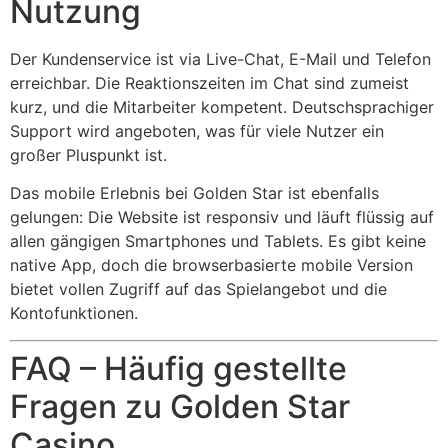
Nutzung
Der Kundenservice ist via Live-Chat, E-Mail und Telefon
erreichbar. Die Reaktionszeiten im Chat sind zumeist
kurz, und die Mitarbeiter kompetent. Deutschsprachiger
Support wird angeboten, was für viele Nutzer ein
großer Pluspunkt ist.
Das mobile Erlebnis bei Golden Star ist ebenfalls
gelungen: Die Website ist responsiv und läuft flüssig auf
allen gängigen Smartphones und Tablets. Es gibt keine
native App, doch die browserbasierte mobile Version
bietet vollen Zugriff auf das Spielangebot und die
Kontofunktionen.
FAQ – Häufig gestellte
Fragen zu Golden Star
Casino