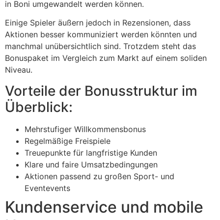
in Boni umgewandelt werden können.
Einige Spieler äußern jedoch in Rezensionen, dass
Aktionen besser kommuniziert werden könnten und
manchmal unübersichtlich sind. Trotzdem steht das
Bonuspaket im Vergleich zum Markt auf einem soliden
Niveau.
Vorteile der Bonusstruktur im
Überblick:
Mehrstufiger Willkommensbonus
Regelmäßige Freispiele
Treuepunkte für langfristige Kunden
Klare und faire Umsatzbedingungen
Aktionen passend zu großen Sport- und
Eventevents
Kundenservice und mobile