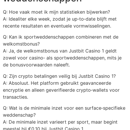
Q: Hoe vaak moet ik mijn statistieken bijwerken?
A: Idealiter elke week, zodat je up‑to‑date blijft met
recente resultaten en eventuele vormwisselingen.
Q: Kan ik sportweddenschappen combineren met de
welkomstbonus?
A: Ja, de welkomstbonus van Justbit Casino 1 geldt
zowel voor casino‑ als sportweddenschappen, mits je
de bonusvoorwaarden naleeft.
Q: Zijn crypto betalingen veilig bij Justbit Casino 1?
A: Absoluut. Het platform gebruikt geavanceerde
encryptie en alleen geverifieerde crypto‑wallets voor
transacties.
Q: Wat is de minimale inzet voor een surface‑specifieke
weddenschap?
A: De minimale inzet varieert per sport, maar begint
meestal bij €0,10 bij Justbit Casino 1.