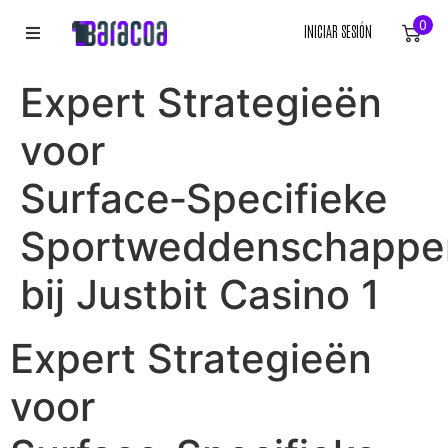
0
INICIAR SESIÓN
INICIO
Expert Strategieën
ROPA
voor
ACCESORIOS
Surface‑Specifieke
Sportweddenschappe
EQUIPACIÓN DEPORTIVA
bij Justbit Casino 1
RÓTULOS
LIENZOS
Expert Strategieën
voor