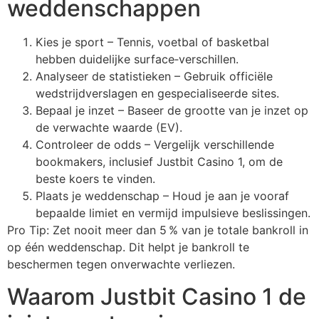
weddenschappen
Kies je sport – Tennis, voetbal of basketbal
hebben duidelijke surface‑verschillen.
Analyseer de statistieken – Gebruik officiële
wedstrijdverslagen en gespecialiseerde sites.
Bepaal je inzet – Baseer de grootte van je inzet op
de verwachte waarde (EV).
Controleer de odds – Vergelijk verschillende
bookmakers, inclusief Justbit Casino 1, om de
beste koers te vinden.
Plaats je weddenschap – Houd je aan je vooraf
bepaalde limiet en vermijd impulsieve beslissingen.
Pro Tip: Zet nooit meer dan 5 % van je totale bankroll in
op één weddenschap. Dit helpt je bankroll te
beschermen tegen onverwachte verliezen.
Waarom Justbit Casino 1 de