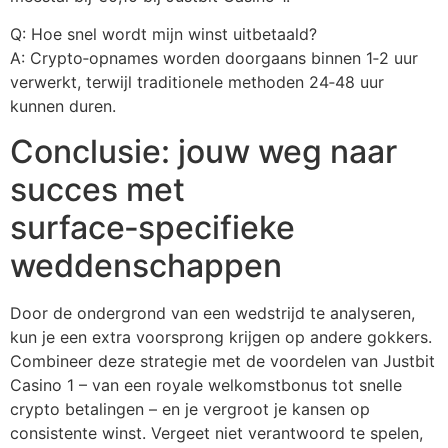
Q: Hoe snel wordt mijn winst uitbetaald?
A: Crypto‑opnames worden doorgaans binnen 1‑2 uur
verwerkt, terwijl traditionele methoden 24‑48 uur
kunnen duren.
Conclusie: jouw weg naar
succes met
surface‑specifieke
weddenschappen
Door de ondergrond van een wedstrijd te analyseren,
kun je een extra voorsprong krijgen op andere gokkers.
Combineer deze strategie met de voordelen van Justbit
Casino 1 – van een royale welkomstbonus tot snelle
crypto betalingen – en je vergroot je kansen op
consistente winst. Vergeet niet verantwoord te spelen,