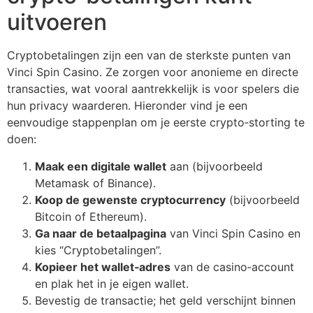
uitvoeren
Cryptobetalingen zijn een van de sterkste punten van
Vinci Spin Casino. Ze zorgen voor anonieme en directe
transacties, wat vooral aantrekkelijk is voor spelers die
hun privacy waarderen. Hieronder vind je een
eenvoudige stappenplan om je eerste crypto‑storting te
doen:
Maak een digitale wallet
aan (bijvoorbeeld
Metamask of Binance).
Koop de gewenste cryptocurrency
(bijvoorbeeld
Bitcoin of Ethereum).
Ga naar de betaalpagina
van Vinci Spin Casino en
kies “Cryptobetalingen”.
Kopieer het wallet‑adres
van de casino‑account
en plak het in je eigen wallet.
Bevestig de transactie; het geld verschijnt binnen