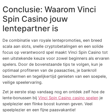
Conclusie: Waarom Vinci
Spin Casino jouw
lentepartner is
De combinatie van royale lentepromoties, een breed
scala aan slots, snelle cryptobetalingen en een solide
focus op verantwoord spel maakt Vinci Spin Casino tot
een uitstekende keuze voor zowel beginners als ervaren
spelers. Door de bovenstaande tips te volgen, kun je
optimaal profiteren van de paasacties, je bankroll
beschermen en tegelijkertijd genieten van een soepele,
veilige speelervaring.
Zet je eerste stap vandaag nog en ontdek zelf hoe de
lente‑bonussen bij
Vinci Spin Casino casino spelen
je
spelplezier een flinke boost kunnen geven. Veel
speelplezier en een fijne paasvakantie!