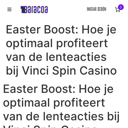
0
INICIAR SESIÓN
INICIO
Easter Boost: Hoe je
ROPA
optimaal profiteert
ACCESORIOS
van de lenteacties
bij Vinci Spin Casino
EQUIPACIÓN DEPORTIVA
RÓTULOS
Easter Boost: Hoe je
LIENZOS
optimaal profiteert
van de lenteacties bij