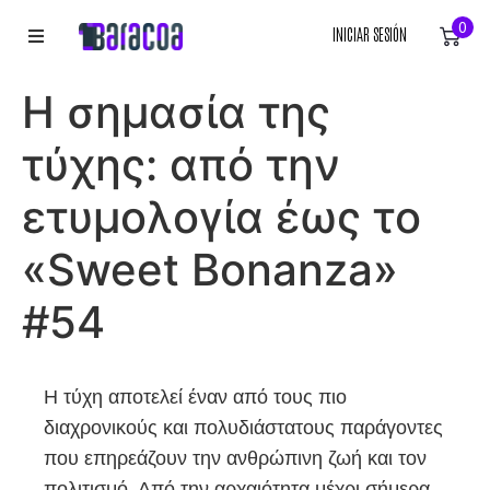
0
INICIAR SESIÓN
INICIO
Η σημασία της
ROPA
τύχης: από την
ACCESORIOS
ετυμολογία έως το
«Sweet Bonanza»
EQUIPACIÓN DEPORTIVA
#54
RÓTULOS
LIENZOS
Η τύχη αποτελεί έναν από τους πιο
διαχρονικούς και πολυδιάστατους παράγοντες
που επηρεάζουν την ανθρώπινη ζωή και τον
πολιτισμό. Από την αρχαιότητα μέχρι σήμερα,