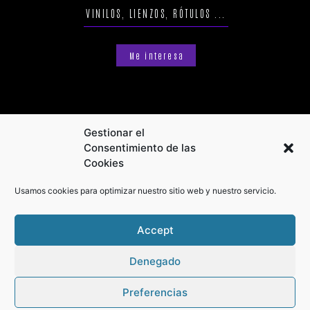
VINILOS, LIENZOS, RÓTULOS ...
Me interesa
Gestionar el
Consentimiento de las
Cookies
Usamos cookies para optimizar nuestro sitio web y nuestro servicio.
Accept
Denegado
Preferencias
Privacy Policy
Terms