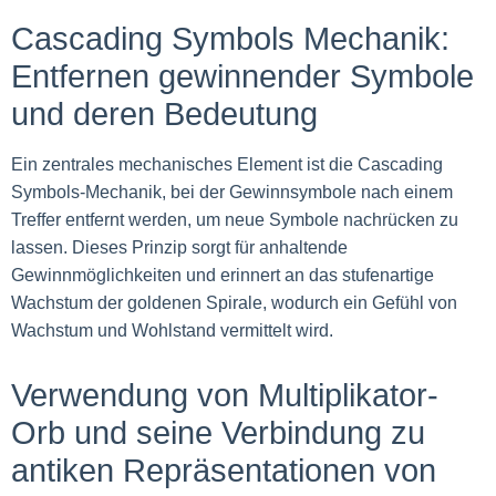
Cascading Symbols Mechanik:
Entfernen gewinnender Symbole
und deren Bedeutung
Ein zentrales mechanisches Element ist die Cascading
Symbols-Mechanik, bei der Gewinnsymbole nach einem
Treffer entfernt werden, um neue Symbole nachrücken zu
lassen. Dieses Prinzip sorgt für anhaltende
Gewinnmöglichkeiten und erinnert an das stufenartige
Wachstum der goldenen Spirale, wodurch ein Gefühl von
Wachstum und Wohlstand vermittelt wird.
Verwendung von Multiplikator-
Orb und seine Verbindung zu
antiken Repräsentationen von