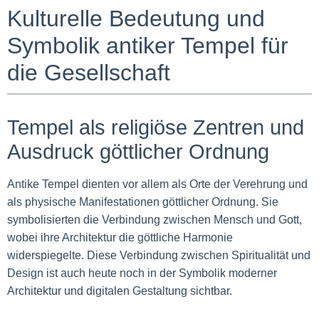
Kulturelle Bedeutung und
Symbolik antiker Tempel für
die Gesellschaft
Tempel als religiöse Zentren und
Ausdruck göttlicher Ordnung
Antike Tempel dienten vor allem als Orte der Verehrung und
als physische Manifestationen göttlicher Ordnung. Sie
symbolisierten die Verbindung zwischen Mensch und Gott,
wobei ihre Architektur die göttliche Harmonie
widerspiegelte. Diese Verbindung zwischen Spiritualität und
Design ist auch heute noch in der Symbolik moderner
Architektur und digitalen Gestaltung sichtbar.