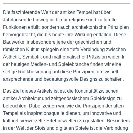
Die faszinierende Welt der antiken Tempel hat über
Jahrtausende hinweg nicht nur religiöse und kulturelle
Funktionen erfüllt, sondern auch architektonische Prinzipien
hervorgebracht, die bis heute ihre Wirkung entfalten. Diese
Bauwerke, insbesondere jene der griechischen und
römischen Kultur, spiegeln eine tiefe Verbindung zwischen
Ästhetik, Symbolik und mathematischer Präzision wider. In
der heutigen Medien- und Spielebranche finden wir eine
stetige Rückbesinnung auf diese Prinzipien, um visuell
ansprechende und bedeutungsvolle Designs zu schaffen.
Das Ziel dieses Artikels ist es, die Kontinuität zwischen
antiker Architektur und zeitgenössischem Spieldesign zu
beleuchten. Dabei zeigen wir, wie die Prinzipien der alten
Tempel als Inspirationsquelle dienen, um innovative und
kulturell verwurzelte Erlebniswelten zu gestalten. Besonders
in der Welt der Slots und digitalen Spiele ist die Verbindung