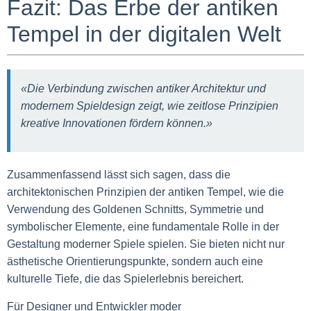
Fazit: Das Erbe der antiken
Tempel in der digitalen Welt
«Die Verbindung zwischen antiker Architektur und
modernem Spieldesign zeigt, wie zeitlose Prinzipien
kreative Innovationen fördern können.»
Zusammenfassend lässt sich sagen, dass die
architektonischen Prinzipien der antiken Tempel, wie die
Verwendung des Goldenen Schnitts, Symmetrie und
symbolischer Elemente, eine fundamentale Rolle in der
Gestaltung moderner Spiele spielen. Sie bieten nicht nur
ästhetische Orientierungspunkte, sondern auch eine
kulturelle Tiefe, die das Spielerlebnis bereichert.
Für Designer und Entwickler moder