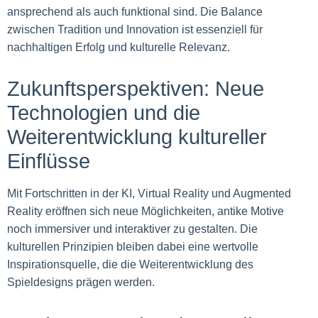
ansprechend als auch funktional sind. Die Balance
zwischen Tradition und Innovation ist essenziell für
nachhaltigen Erfolg und kulturelle Relevanz.
Zukunftsperspektiven: Neue
Technologien und die
Weiterentwicklung kultureller
Einflüsse
Mit Fortschritten in der KI, Virtual Reality und Augmented
Reality eröffnen sich neue Möglichkeiten, antike Motive
noch immersiver und interaktiver zu gestalten. Die
kulturellen Prinzipien bleiben dabei eine wertvolle
Inspirationsquelle, die die Weiterentwicklung des
Spieldesigns prägen werden.