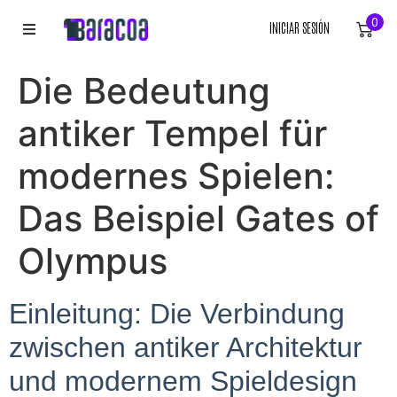
0
INICIAR SESIÓN
INICIO
Die Bedeutung
ROPA
antiker Tempel für
ACCESORIOS
modernes Spielen:
Das Beispiel Gates of
EQUIPACIÓN DEPORTIVA
Olympus
RÓTULOS
LIENZOS
Einleitung: Die Verbindung
zwischen antiker Architektur
und modernem Spieldesign