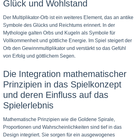
Glück und Wohlstand
Der Multiplikator-Orb ist ein weiteres Element, das an antike
Symbole des Glücks und Reichtums erinnert. In der
Mythologie galten Orbs und Kugeln als Symbole für
Vollkommenheit und göttliche Energie. Im Spiel steigert der
Orb den Gewinnmultiplikator und verstärkt so das Gefühl
von Erfolg und göttlichem Segen.
Die Integration mathematischer
Prinzipien in das Spielkonzept
und deren Einfluss auf das
Spielerlebnis
Mathematische Prinzipien wie die Goldene Spirale,
Proportionen und Wahrscheinlichkeiten sind tief in das
Design integriert. Sie sorgen für ein ausgewogenes