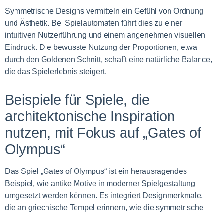
Symmetrische Designs vermitteln ein Gefühl von Ordnung
und Ästhetik. Bei Spielautomaten führt dies zu einer
intuitiven Nutzerführung und einem angenehmen visuellen
Eindruck. Die bewusste Nutzung der Proportionen, etwa
durch den Goldenen Schnitt, schafft eine natürliche Balance,
die das Spielerlebnis steigert.
Beispiele für Spiele, die
architektonische Inspiration
nutzen, mit Fokus auf „Gates of
Olympus“
Das Spiel „Gates of Olympus“ ist ein herausragendes
Beispiel, wie antike Motive in moderner Spielgestaltung
umgesetzt werden können. Es integriert Designmerkmale,
die an griechische Tempel erinnern, wie die symmetrische