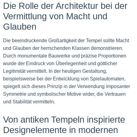
Die Rolle der Architektur bei der
Vermittlung von Macht und
Glauben
Die beeindruckende Großartigkeit der Tempel sollte Macht
und Glauben der herrschenden Klassen demonstrieren.
Durch monumentale Bauwerke und präzise Proportionen
wurde der Eindruck von Überlegenheit und göttlicher
Legitimität vermittelt. In der heutigen Gestaltung,
beispielsweise bei der Entwicklung von Spielautomaten,
spiegelt sich dieses Prinzip in der Verwendung imposanter
Symmetrie und symbolischer Motive wider, die Vertrauen
und Stabilität vermitteln.
Von antiken Tempeln inspirierte
Designelemente in modernen