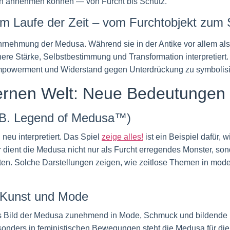
gen annehmen können — von Furcht bis Schutz.
im Laufe der Zeit – vom Furchtobjekt zum 
rnehmung der Medusa. Während sie in der Antike vor allem als 
re Stärke, Selbstbestimmung und Transformation interpretiert.
mpowerment und Widerstand gegen Unterdrückung zu symbolisi
ernen Welt: Neue Bedeutunge
(z.B. Legend of Medusa™)
 neu interpretiert. Das Spiel
zeige alles!
ist ein Beispiel dafür,
r dient die Medusa nicht nur als Furcht erregendes Monster, so
en. Solche Darstellungen zeigen, wie zeitlose Themen in mode
 Kunst und Mode
s Bild der Medusa zunehmend in Mode, Schmuck und bildende K
esonders in feministischen Bewegungen steht die Medusa für di