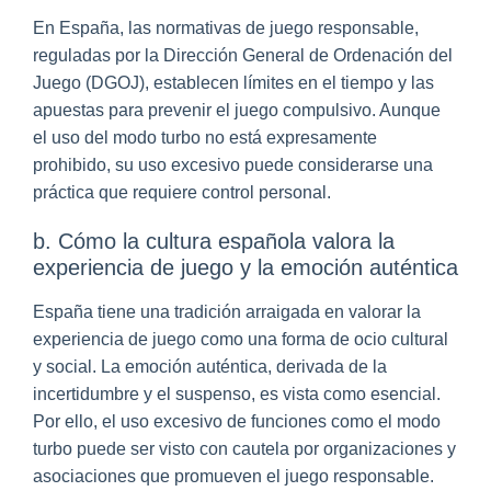
En España, las normativas de juego responsable,
reguladas por la Dirección General de Ordenación del
Juego (DGOJ), establecen límites en el tiempo y las
apuestas para prevenir el juego compulsivo. Aunque
el uso del modo turbo no está expresamente
prohibido, su uso excesivo puede considerarse una
práctica que requiere control personal.
b. Cómo la cultura española valora la
experiencia de juego y la emoción auténtica
España tiene una tradición arraigada en valorar la
experiencia de juego como una forma de ocio cultural
y social. La emoción auténtica, derivada de la
incertidumbre y el suspenso, es vista como esencial.
Por ello, el uso excesivo de funciones como el modo
turbo puede ser visto con cautela por organizaciones y
asociaciones que promueven el juego responsable.