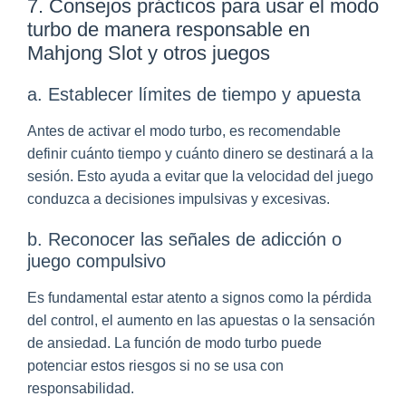
7. Consejos prácticos para usar el modo
turbo de manera responsable en
Mahjong Slot y otros juegos
a. Establecer límites de tiempo y apuesta
Antes de activar el modo turbo, es recomendable
definir cuánto tiempo y cuánto dinero se destinará a la
sesión. Esto ayuda a evitar que la velocidad del juego
conduzca a decisiones impulsivas y excesivas.
b. Reconocer las señales de adicción o
juego compulsivo
Es fundamental estar atento a signos como la pérdida
del control, el aumento en las apuestas o la sensación
de ansiedad. La función de modo turbo puede
potenciar estos riesgos si no se usa con
responsabilidad.