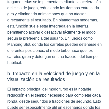
tragamonedas se implementa mediante la aceleración
del ciclo de juego, reduciendo los tiempos entre cada
giro y eliminando animaciones que no afectan
directamente el resultado. En plataformas modernas,
esta función suele estar integrada en la interfaz,
permitiendo activar o desactivar fácilmente el modo
según la preferencia del usuario. En juegos como
Mahjong Slot, donde los carretes pueden detenerse en
diferentes posiciones, el modo turbo hace que los
carretes giren y detengan en una fracción del tiempo
habitual.
b. Impacto en la velocidad de juego y en la
visualización de resultados
El impacto principal del modo turbo es la notable
reducción en el tiempo necesario para completar cada
ronda, desde segundos a fracciones de segundo. Esto
puede ser especialmente útil en escenarios donde los