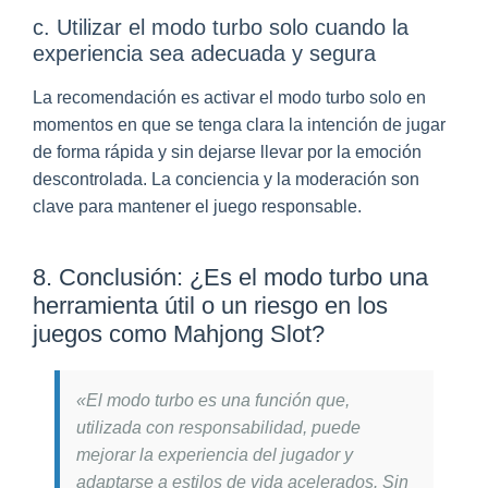
c. Utilizar el modo turbo solo cuando la
experiencia sea adecuada y segura
La recomendación es activar el modo turbo solo en
momentos en que se tenga clara la intención de jugar
de forma rápida y sin dejarse llevar por la emoción
descontrolada. La conciencia y la moderación son
clave para mantener el juego responsable.
8. Conclusión: ¿Es el modo turbo una
herramienta útil o un riesgo en los
juegos como Mahjong Slot?
«El modo turbo es una función que,
utilizada con responsabilidad, puede
mejorar la experiencia del jugador y
adaptarse a estilos de vida acelerados. Sin