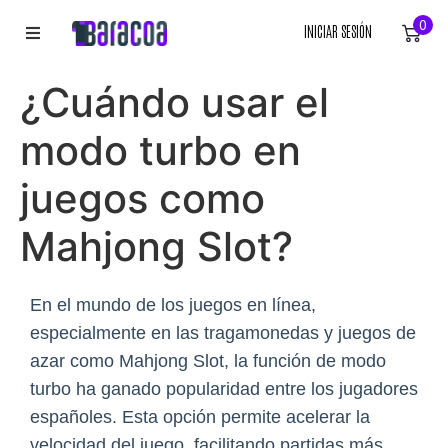
0
INICIAR SESIÓN
INICIO
¿Cuándo usar el
ROPA
modo turbo en
ACCESORIOS
juegos como
Mahjong Slot?
EQUIPACIÓN DEPORTIVA
RÓTULOS
En el mundo de los juegos en línea,
especialmente en las tragamonedas y juegos de
LIENZOS
azar como Mahjong Slot, la función de modo
turbo ha ganado popularidad entre los jugadores
españoles. Esta opción permite acelerar la
velocidad del juego, facilitando partidas más