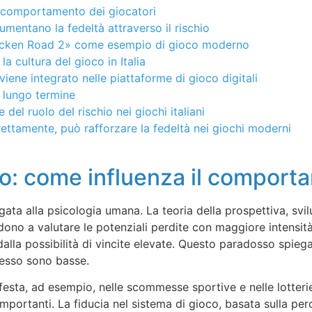
il comportamento dei giocatori
umentano la fedeltà attraverso il rischio
«Chicken Road 2» come esempio di gioco moderno
a cultura del gioco in Italia
 viene integrato nelle piattaforme di gioco digitali
a lungo termine
 del ruolo del rischio nei giochi italiani
rrettamente, può rafforzare la fedeltà nei giochi moderni
hio: come influenza il comport
ata alla psicologia umana. La teoria della prospettiva, sv
no a valutare le potenziali perdite con maggiore intensità 
alla possibilità di vincite elevate. Questo paradosso spieg
cesso sono basse.
nifesta, ad esempio, nelle scommesse sportive e nelle lotter
mportanti. La fiducia nel sistema di gioco, basata sulla per