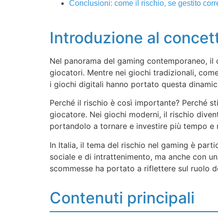
Conclusioni: come il rischio, se gestito cor
Introduzione al concett
Nel panorama del gaming contemporaneo, il con
giocatori. Mentre nei giochi tradizionali, come 
i giochi digitali hanno portato questa dinamic
Perché il rischio è così importante? Perché s
giocatore. Nei giochi moderni, il rischio div
portandolo a tornare e investire più tempo e r
In Italia, il tema del rischio nel gaming è par
sociale e di intrattenimento, ma anche con una
scommesse ha portato a riflettere sul ruolo de
Contenuti principali