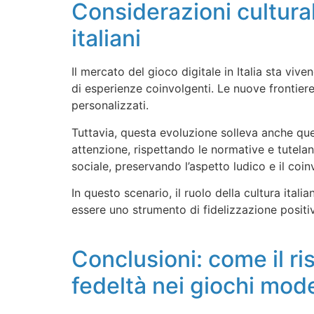
Considerazioni culturali
italiani
Il mercato del gioco digitale in Italia sta v
di esperienze coinvolgenti. Le nuove frontiere 
personalizzati.
Tuttavia, questa evoluzione solleva anche que
attenzione, rispettando le normative e tutelan
sociale, preservando l’aspetto ludico e il co
In questo scenario, il ruolo della cultura ital
essere uno strumento di fidelizzazione positiv
Conclusioni: come il ri
fedeltà nei giochi mod