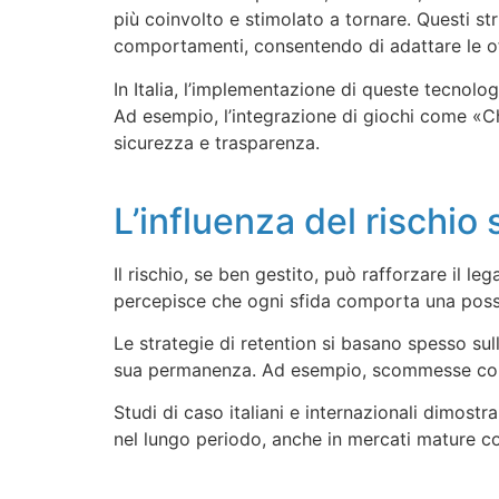
più coinvolto e stimolato a tornare. Questi st
comportamenti, consentendo di adattare le of
In Italia, l’implementazione di queste tecnolo
Ad esempio, l’integrazione di giochi come «Ch
sicurezza e trasparenza.
L’influenza del rischio
Il rischio, se ben gestito, può rafforzare il
percepisce che ogni sfida comporta una possib
Le strategie di retention si basano spesso sull
sua permanenza. Ad esempio, scommesse con mo
Studi di caso italiani e internazionali dimos
nel lungo periodo, anche in mercati mature co