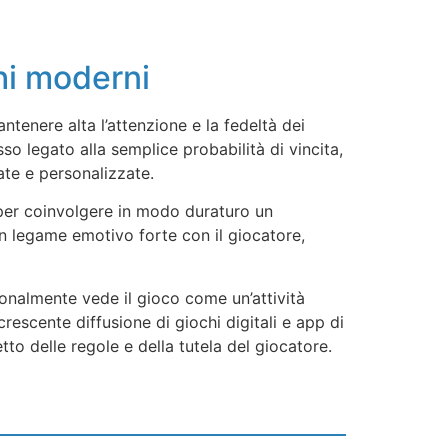
chi moderni
enere alta l’attenzione e la fedeltà dei
sso legato alla semplice probabilità di vincita,
ate e personalizzate.
i per coinvolgere in modo duraturo un
un legame emotivo forte con il giocatore,
zionalmente vede il gioco come un’attività
rescente diffusione di giochi digitali e app di
to delle regole e della tutela del giocatore.