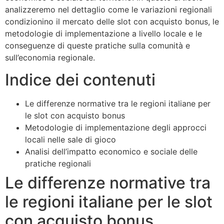
analizzeremo nel dettaglio come le variazioni regionali
condizionino il mercato delle slot con acquisto bonus, le
metodologie di implementazione a livello locale e le
conseguenze di queste pratiche sulla comunità e
sull’economia regionale.
Indice dei contenuti
Le differenze normative tra le regioni italiane per
le slot con acquisto bonus
Metodologie di implementazione degli approcci
locali nelle sale di gioco
Analisi dell’impatto economico e sociale delle
pratiche regionali
Le differenze normative tra
le regioni italiane per le slot
con acquisto bonus