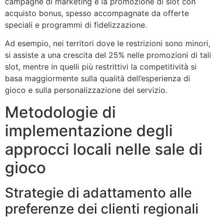
campagne di marketing e la promozione di slot con
acquisto bonus, spesso accompagnate da offerte
speciali e programmi di fidelizzazione.
Ad esempio, nei territori dove le restrizioni sono minori,
si assiste a una crescita del 25% nelle promozioni di tali
slot, mentre in quelli più restrittivi la competitività si
basa maggiormente sulla qualità dell’esperienza di
gioco e sulla personalizzazione del servizio.
Metodologie di
implementazione degli
approcci locali nelle sale di
gioco
Strategie di adattamento alle
preferenze dei clienti regionali