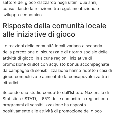
settore del gioco d’azzardo negli ultimi due anni,
consolidando la relazione tra regolamentazione e
sviluppo economico.
Risposte della comunità locale
alle iniziative di gioco
Le reazioni delle comunità locali variano a seconda
della percezione di sicurezza e di ritorno sociale delle
attività di gioco. In alcune regioni, iniziative di
promozione di slot con acquisto bonus accompagnate
da campagne di sensibilizzazione hanno ridotto i casi di
gioco compulsivo e aumentato la consapevolezza tra i
cittadini.
Secondo uno studio condotto dall’Istituto Nazionale di
Statistica (ISTAT), il 65% delle comunità in regioni con
programmi di sensibilizzazione ha risposto
positivamente alle attività di promozione del gioco