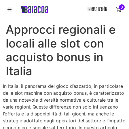
0
INICIAR SESIÓN
INICIO
Approcci regionali e
ROPA
locali alle slot con
ACCESORIOS
acquisto bonus in
Italia
EQUIPACIÓN DEPORTIVA
RÓTULOS
In Italia, il panorama del gioco d’azzardo, in particolare
delle slot machine con acquisto bonus, è caratterizzato
LIENZOS
da una notevole diversità normativa e culturale tra le
varie regioni. Queste differenze non solo influenzano
l’offerta e la disponibilità di tali giochi, ma anche le
strategie adottate dagli operatori del settore e l’impatto
economico e sociale sul territorio. In questo articolo