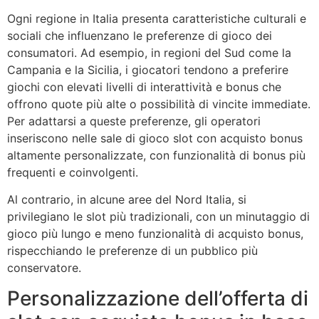
Ogni regione in Italia presenta caratteristiche culturali e
sociali che influenzano le preferenze di gioco dei
consumatori. Ad esempio, in regioni del Sud come la
Campania e la Sicilia, i giocatori tendono a preferire
giochi con elevati livelli di interattività e bonus che
offrono quote più alte o possibilità di vincite immediate.
Per adattarsi a queste preferenze, gli operatori
inseriscono nelle sale di gioco slot con acquisto bonus
altamente personalizzate, con funzionalità di bonus più
frequenti e coinvolgenti.
Al contrario, in alcune aree del Nord Italia, si
privilegiano le slot più tradizionali, con un minutaggio di
gioco più lungo e meno funzionalità di acquisto bonus,
rispecchiando le preferenze di un pubblico più
conservatore.
Personalizzazione dell’offerta di