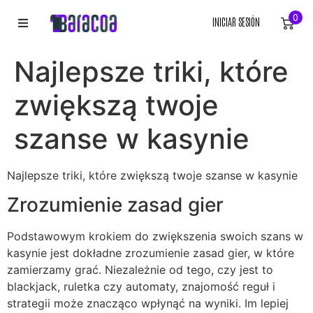
0
INICIAR SESIÓN
INICIO
Najlepsze triki, które
ROPA
zwiększą twoje
ACCESORIOS
szanse w kasynie
EQUIPACIÓN DEPORTIVA
Najlepsze triki, które zwiększą twoje szanse w kasynie
RÓTULOS
Zrozumienie zasad gier
LIENZOS
Podstawowym krokiem do zwiększenia swoich szans w
kasynie jest dokładne zrozumienie zasad gier, w które
zamierzamy grać. Niezależnie od tego, czy jest to
blackjack, ruletka czy automaty, znajomość reguł i
strategii może znacząco wpłynąć na wyniki. Im lepiej