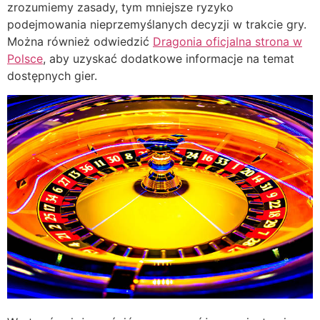
zrozumiemy zasady, tym mniejsze ryzyko
podejmowania nieprzemyślanych decyzji w trakcie gry.
Można również odwiedzić
Dragonia oficjalna strona w
Polsce
, aby uzyskać dodatkowe informacje na temat
dostępnych gier.