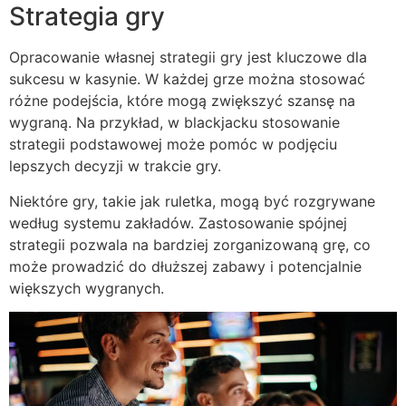
Strategia gry
Opracowanie własnej strategii gry jest kluczowe dla
sukcesu w kasynie. W każdej grze można stosować
różne podejścia, które mogą zwiększyć szansę na
wygraną. Na przykład, w blackjacku stosowanie
strategii podstawowej może pomóc w podjęciu
lepszych decyzji w trakcie gry.
Niektóre gry, takie jak ruletka, mogą być rozgrywane
według systemu zakładów. Zastosowanie spójnej
strategii pozwala na bardziej zorganizowaną grę, co
może prowadzić do dłuższej zabawy i potencjalnie
większych wygranych.