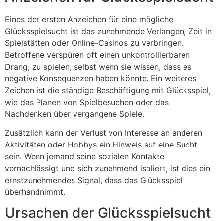
Eines der ersten Anzeichen für eine mögliche
Glücksspielsucht ist das zunehmende Verlangen, Zeit in
Spielstätten oder Online-Casinos zu verbringen.
Betroffene verspüren oft einen unkontrollierbaren
Drang, zu spielen, selbst wenn sie wissen, dass es
negative Konsequenzen haben könnte. Ein weiteres
Zeichen ist die ständige Beschäftigung mit Glücksspiel,
wie das Planen von Spielbesuchen oder das
Nachdenken über vergangene Spiele.
Zusätzlich kann der Verlust von Interesse an anderen
Aktivitäten oder Hobbys ein Hinweis auf eine Sucht
sein. Wenn jemand seine sozialen Kontakte
vernachlässigt und sich zunehmend isoliert, ist dies ein
ernstzunehmendes Signal, dass das Glücksspiel
überhandnimmt.
Ursachen der Glücksspielsucht