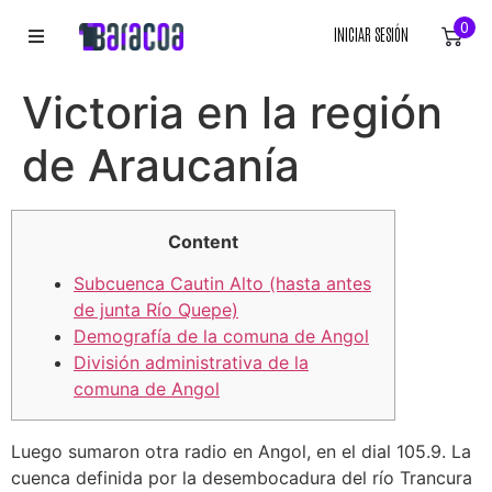
0
INICIAR SESIÓN
INICIO
Victoria en la región
ROPA
de Araucanía
ACCESORIOS
Content
EQUIPACIÓN DEPORTIVA
Subcuenca Cautin Alto (hasta antes
de junta Río Quepe)
RÓTULOS
Demografía de la comuna de Angol
División administrativa de la
LIENZOS
comuna de Angol
Luego sumaron otra radio en Angol, en el dial 105.9. La
cuenca definida por la desembocadura del río Trancura