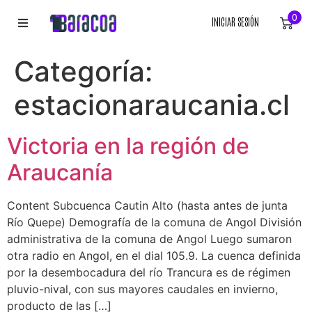
0
INICIAR SESIÓN
INICIO
Categoría:
ROPA
estacionaraucania.cl
ACCESORIOS
Victoria en la región de
EQUIPACIÓN DEPORTIVA
Araucanía
RÓTULOS
Content Subcuenca Cautin Alto (hasta antes de junta
Río Quepe) Demografía de la comuna de Angol División
LIENZOS
administrativa de la comuna de Angol Luego sumaron
otra radio en Angol, en el dial 105.9. La cuenca definida
por la desembocadura del río Trancura es de régimen
pluvio-nival, con sus mayores caudales en invierno,
producto de las […]