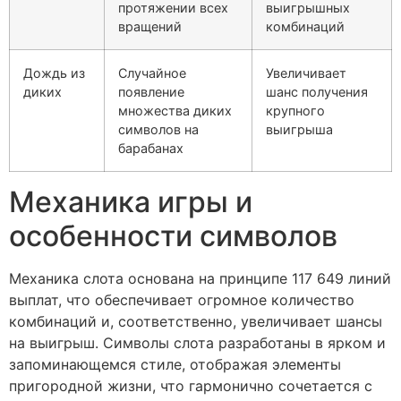
протяжении всех
выигрышных
вращений
комбинаций
Дождь из
Случайное
Увеличивает
диких
появление
шанс получения
множества диких
крупного
символов на
выигрыша
барабанах
Механика игры и
особенности символов
Механика слота основана на принципе 117 649 линий
выплат, что обеспечивает огромное количество
комбинаций и, соответственно, увеличивает шансы
на выигрыш. Символы слота разработаны в ярком и
запоминающемся стиле, отображая элементы
пригородной жизни, что гармонично сочетается с