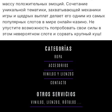
массу положительных эмоций. Сочетание
уникальной тематики, захватывающей механики
игры и щедрых выплат делает его одним из самых
популярных слотов в мире онлайн-казино. Не
упустите возможность попробовать свои силы в
этом невероятном слоте и сорвать крупный куш!
CATEGORÍAS
ROPA
ACCESORIOS
VINILOS Y LIENZOS
CONTACTO
OTROS SERVICIOS
VINILOS, LIENZOS, RÓTULOS ...