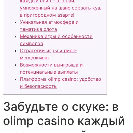
каждый спин – это лай,
умноженный на шанс сорвать куш
в пригородном азарте!
Уникальная атмосфера и
тематика слота
Механика игры и особенности
символов
Стратегии игры и риск-
менеджмент
Возможности выигрыша и
потенциальные выплаты
Платформа olimp casino: удобство
и безопасность
Забудьте о скуке: в
olimp casino каждый