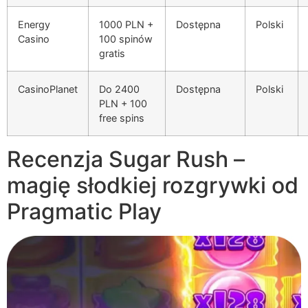
Energy
1000 PLN +
Dostępna
Polski
Casino
100 spinów
gratis
CasinoPlanet
Do 2400
Dostępna
Polski
PLN + 100
free spins
Recenzja Sugar Rush –
magię słodkiej rozgrywki od
Pragmatic Play