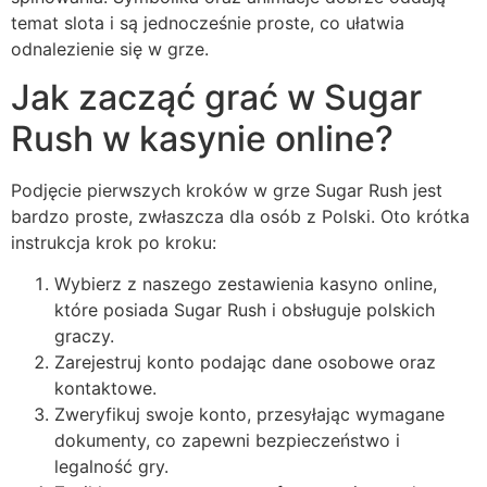
temat slota i są jednocześnie proste, co ułatwia
odnalezienie się w grze.
Jak zacząć grać w Sugar
Rush w kasynie online?
Podjęcie pierwszych kroków w grze Sugar Rush jest
bardzo proste, zwłaszcza dla osób z Polski. Oto krótka
instrukcja krok po kroku:
Wybierz z naszego zestawienia kasyno online,
które posiada Sugar Rush i obsługuje polskich
graczy.
Zarejestruj konto podając dane osobowe oraz
kontaktowe.
Zweryfikuj swoje konto, przesyłając wymagane
dokumenty, co zapewni bezpieczeństwo i
legalność gry.