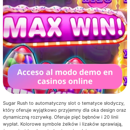
Sugar Rush to automatyczny slot o tematyce słodyczy,
który oferuje wyjątkowo przyjemny dla oka design oraz
dynamiczną rozrywkę. Oferuje pięć bębnów i 20 linii
wypłat. Kolorowe symbole żelków i lizaków sprawiają,