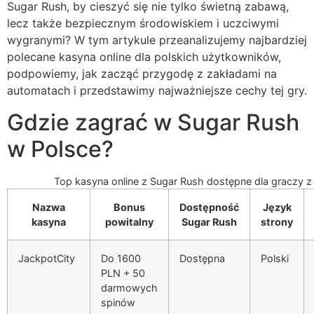
Sugar Rush, by cieszyć się nie tylko świetną zabawą,
lecz także bezpiecznym środowiskiem i uczciwymi
wygranymi? W tym artykule przeanalizujemy najbardziej
polecane kasyna online dla polskich użytkowników,
podpowiemy, jak zacząć przygodę z zakładami na
automatach i przedstawimy najważniejsze cechy tej gry.
Gdzie zagrać w Sugar Rush
w Polsce?
Top kasyna online z Sugar Rush dostępne dla graczy z 
Nazwa
Bonus
Dostępność
Język
kasyna
powitalny
Sugar Rush
strony
JackpotCity
Do 1600
Dostępna
Polski
PLN + 50
darmowych
spinów