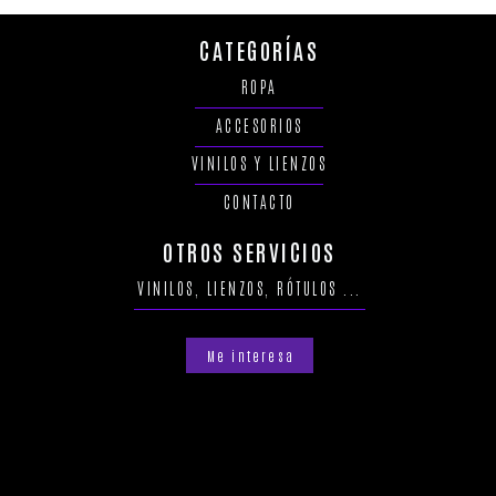
CATEGORÍAS
ROPA
ACCESORIOS
VINILOS Y LIENZOS
CONTACTO
OTROS SERVICIOS
VINILOS, LIENZOS, RÓTULOS ...
Me interesa