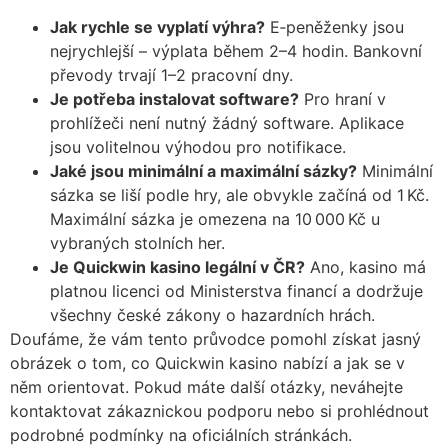
Jak rychle se vyplatí výhra?
E‑peněženky jsou
nejrychlejší – výplata během 2–4 hodin. Bankovní
převody trvají 1–2 pracovní dny.
Je potřeba instalovat software?
Pro hraní v
prohlížeči není nutný žádný software. Aplikace
jsou volitelnou výhodou pro notifikace.
Jaké jsou minimální a maximální sázky?
Minimální
sázka se liší podle hry, ale obvykle začíná od 1 Kč.
Maximální sázka je omezena na 10 000 Kč u
vybraných stolních her.
Je Quickwin kasino legální v ČR?
Ano, kasino má
platnou licenci od Ministerstva financí a dodržuje
všechny české zákony o hazardních hrách.
Doufáme, že vám tento průvodce pomohl získat jasný
obrázek o tom, co Quickwin kasino nabízí a jak se v
něm orientovat. Pokud máte další otázky, neváhejte
kontaktovat zákaznickou podporu nebo si prohlédnout
podrobné podmínky na oficiálních stránkách.