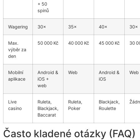
+ 50
spinů
Wagering
30×
35×
40×
30×
Max.
50 000 Kč
40 000 Kč
45 000 Kč
30 0
výběr za
den
Mobilní
Android &
Web
Android &
Web
aplikace
iOS +
iOS
web
Live
Ruleta,
Ruleta,
Blackjack,
Žádn
casino
Blackjack,
Poker
Roulette
Baccarat
Často kladené otázky (FAQ)