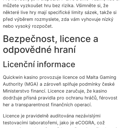
můžete vyzkoušet hru bez rizika. Všimněte si, že
některé live hry mají specifické limity sázek, takže si
před výběrem rozmyslete, zda vám vyhovuje nízký
nebo vysoký rozpočet.
Bezpečnost, licence a
odpovědné hraní
Licenční informace
Quickwin kasino provozuje licence od Malta Gaming
Authority (MGA) a zároveň splňuje podmínky české
Ministerstvo financí. Licence zaručuje, že kasino
dodržuje přísná pravidla pro ochranu hráčů, férovost
her a transparentnost finančních operací.
Licence je pravidelně auditována nezávislými
testovacími laboratořemi, jako je eCOGRA, což