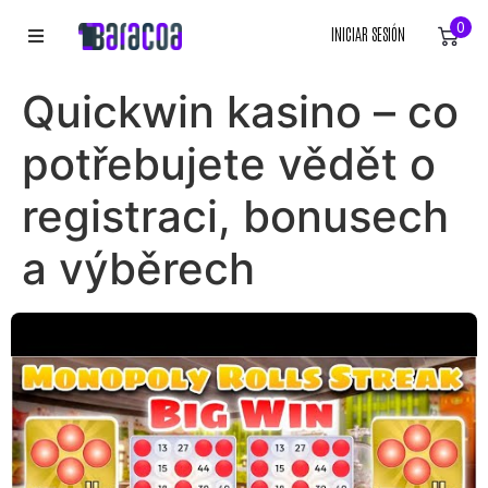
0
INICIAR SESIÓN
INICIO
Quickwin kasino – co
ROPA
potřebujete vědět o
ACCESORIOS
registraci, bonusech
a výběrech
EQUIPACIÓN DEPORTIVA
RÓTULOS
LIENZOS