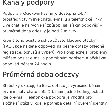
Kanály podpory
Podpora v Quickwin kasinu je dostupná 24/7
prostřednictvím live chatu, e‑mailu a telefonické linky.
Live chat je nejrychlejší způsob, jak získat odpověď –
průměrná doba odezvy je pod 2 minuty.
Kromě toho existuje sekce „Často kladené otázky“
(FAQ), kde najdete odpovědi na běžné dotazy ohledně
registrace, bonusů a výběrů. Pro komplexnější problémy
můžete poslat e‑mail s podrobným popisem a očekávat
odpověď během 24 hodin.
Průměrná doba odezvy
Statistiky ukazují, že 85 % dotazů je vyřešeno během
první minuty chatu a 95 % během jedné hodiny, pokud
jde o e‑mail. Telefonická podpora je vhodná pro
složitější otázky, kde je potřeba detailní ověření identity.