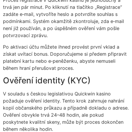
Proces registrace v Quickwin kasinu je jednoduchý a
trvá jen pár minut. Po kliknutí na tlačítko „Registrace“
zadáte e‑mail, vytvoříte heslo a potvrdíte souhlas s
podmínkami. Systém okamžitě zkontroluje, zda e‑mail
není již používán, a po úspěšném ověření vám pošle
potvrzovací zprávu.
Po aktivaci účtu můžete ihned provést první vklad a
získat uvítací bonus. Doporučujeme si předem připravit
platební kartu nebo e‑peněženku, abyste nemuseli
během hraní přerušovat proces.
Ověření identity (KYC)
V souladu s českou legislativou Quickwin kasino
požaduje ověření identity. Tento krok zahrnuje nahrání
kopií občanského průkazu a případně dokladu o adrese.
Ověření obvykle trvá 24–48 hodin, ale pokud
poskytnete kvalitní skeny, může být proces dokončen
během několika hodin.