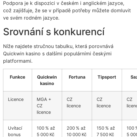
Podpora je k dispozici v českém i anglickém jazyce,
což zajišťuje, že se v případě potřeby můžete domluvit
ve svém rodném jazyce.
Srovnání s konkurencí
Níže najdete stručnou tabulku, která porovnává
Quickwin kasino s dalšími populárními českými
platformami.
Funkce
Quickwin
Fortuna
Tipsport
Sa
kasino
Licence
MGA +
CZ
CZ
CZ
CZ
licence
licence
licen
licence
Uvítací
100 % až
200 % až
150 % až
100 
bonus
5 000 Kč
10 000 Kč
7 500 Kč
5 00