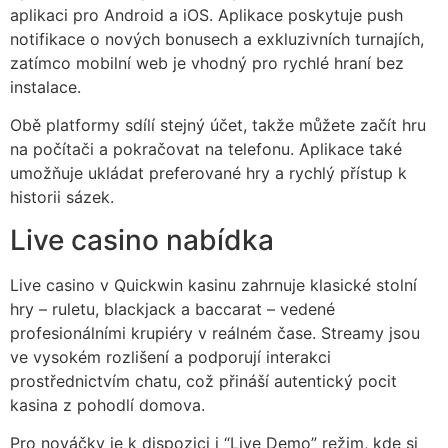
aplikaci pro Android a iOS. Aplikace poskytuje push
notifikace o nových bonusech a exkluzivních turnajích,
zatímco mobilní web je vhodný pro rychlé hraní bez
instalace.
Obě platformy sdílí stejný účet, takže můžete začít hru
na počítači a pokračovat na telefonu. Aplikace také
umožňuje ukládat preferované hry a rychlý přístup k
historii sázek.
Live casino nabídka
Live casino v Quickwin kasinu zahrnuje klasické stolní
hry – ruletu, blackjack a baccarat – vedené
profesionálními krupiéry v reálném čase. Streamy jsou
ve vysokém rozlišení a podporují interakci
prostřednictvím chatu, což přináší autentický pocit
kasina z pohodlí domova.
Pro nováčky je k dispozici i “Live Demo” režim, kde si