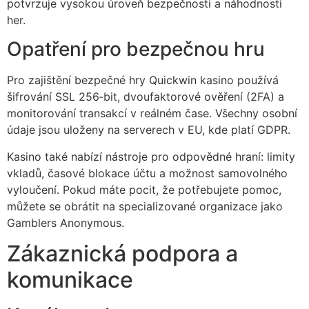
potvrzuje vysokou úroveň bezpečnosti a náhodnosti
her.
Opatření pro bezpečnou hru
Pro zajištění bezpečné hry Quickwin kasino používá
šifrování SSL 256‑bit, dvoufaktorové ověření (2FA) a
monitorování transakcí v reálném čase. Všechny osobní
údaje jsou uloženy na serverech v EU, kde platí GDPR.
Kasino také nabízí nástroje pro odpovědné hraní: limity
vkladů, časové blokace účtu a možnost samovolného
vyloučení. Pokud máte pocit, že potřebujete pomoc,
můžete se obrátit na specializované organizace jako
Gamblers Anonymous.
Zákaznická podpora a
komunikace