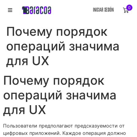
0
INICIAR SESIÓN
INICIO
Почему порядок
ROPA
операций значима
ACCESORIOS
для UX
EQUIPACIÓN DEPORTIVA
Почему порядок
RÓTULOS
операций значима
LIENZOS
для UX
Пользователи предполагают предсказуемости от
цифровых приложений. Каждое операция должно