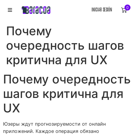
0
INICIAR SESIÓN
INICIO
Почему
ROPA
очередность шагов
ACCESORIOS
критична для UX
EQUIPACIÓN DEPORTIVA
Почему очередность
RÓTULOS
шагов критична для
LIENZOS
UX
Юзеры ждут прогнозируемости от онлайн
приложений. Каждое операция обязано