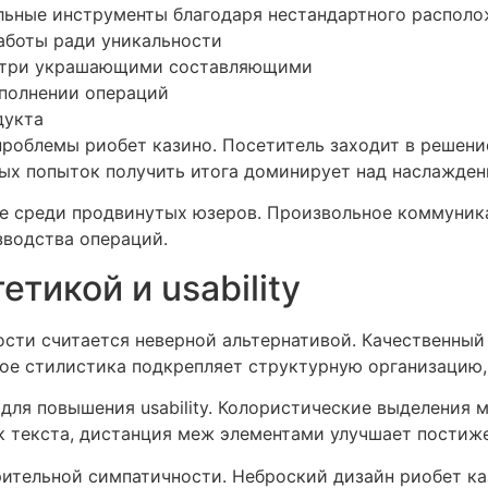
льные инструменты благодаря нестандартного распол
боты ради уникальности
нутри украшающими составляющими
ыполнении операций
дукта
облемы риобет казино. Посетитель заходит в решение
ых попыток получить итога доминирует над наслажден
е среди продвинутых юзеров. Произвольное коммуник
зводства операций.
тикой и usability
ости считается неверной альтернативой. Качественный
е стилистика подкрепляет структурную организацию, 
для повышения usability. Колористические выделения 
 текста, дистанция меж элементами улучшает постиже
рительной симпатичности. Неброский дизайн риобет ка