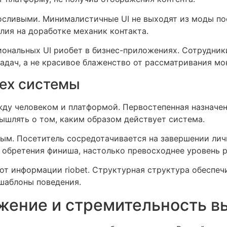
сливыми. Минималистичные UI не выходят из моды пос
лия на доработке механик контакта.
ональных UI риобет в бизнес-приложениях. Сотрудники
адач, а не красивое блаженство от рассматривания мо
сех системы
у человеком и платформой. Первостепенная назначен
ышлять о том, каким образом действует система.
м. Посетитель сосредотачивается на завершении личн
 обретения финиша, настолько превосходнее уровень р
от информации riobet. Структурная структура обеспеч
 шаблоны поведения.
жение и стремительность в