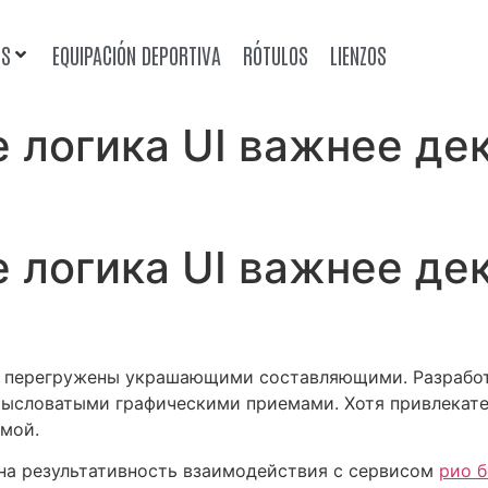
OS
EQUIPACIÓN DEPORTIVA
RÓTULOS
LIENZOS
е логика UI важнее де
е логика UI важнее де
 перегружены украшающими составляющими. Разработ
ысловатыми графическими приемами. Хотя привлекател
емой.
на результативность взаимодействия с сервисом
рио б