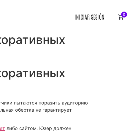
0
INICIAR SESIÓN
коративных
коративных
чики пытаются поразить аудиторию
ьная обертка не гарантирует
ет
либо сайтом. Юзер должен