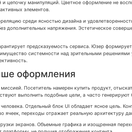
 и цепочку манипуляций. Цветное оформление не восп
активных элементов.
реляцию среди ясностью дизайна и удовлетворенность
без дополнительных напряжения. Эстетическое соверше
арантирует предсказуемость сервиса. Юзер формируе
реимущество системности над зрительными решениями 
ективность.
ыше оформления
миссией. Посетитель намерен купить продукт, отыскат
ствуют выполнить подобные цели, а часто генерируют б
человека. Отдельный блок UI обладает ясное цель. Ко
о ячеек, переходы отражает реальную архитектуру да
рузки экранов. Объемные графика и изощренная перех
 платформу, не получив отображения контента.