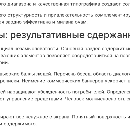
о диапазона и качественная типографика создают со
го структурность и привлекательность комплементир
ая заодно эффективна и милана очам.
ы: результативные сдержан
нциал незамысловатости. Основная раздел содержит и
еивающих элементов позволяет сосредоточиться на пер
рии.
высокие баллы людей. Перечень бесед, область диало
ереписки. Неимение коммерческих баннеров ускоряет
ей наращивают убежденность потребителей. Определен
ет управление средствами. Человек молниеносно отыс
ирают все ненужное с экрана. Понятный поверхность 
и содержимого.