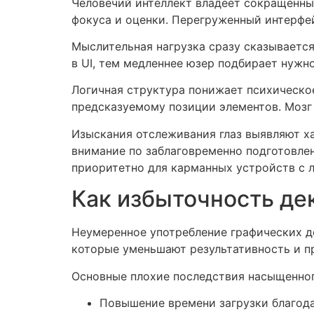
Человечий интеллект владеет сокращенным
фокуса и оценки. Перегруженный интерфе
Мыслительная нагрузка сразу сказываетс
в UI, тем медленнее юзер подбирает нуж
Логичная структура понижает психическо
предсказуемому позиции элементов. Мозг
Изыскания отслеживания глаз выявляют х
внимание по заблаговременно подготовле
приоритетно для карманных устройств с
Как избыточность де
Неумеренное употребление графических д
которые уменьшают результативность и п
Основные плохие последствия насыщенног
Повышение времени загрузки благод