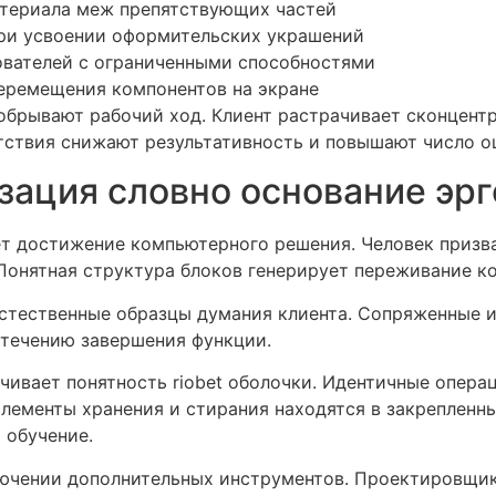
териала меж препятствующих частей
при усвоении оформительских украшений
ователей с ограниченными способностями
еремещения компонентов на экране
брывают рабочий ход. Клиент растрачивает сконцент
ятствия снижают результативность и повышают число о
зация словно основание эр
т достижение компьютерного решения. Человек призван
 Понятная структура блоков генерирует переживание к
стественные образцы думания клиента. Сопряженные 
 течению завершения функции.
чивает понятность riobet оболочки. Идентичные опер
элементы хранения и стирания находятся в закрепленн
 обучение.
лючении дополнительных инструментов. Проектировщик