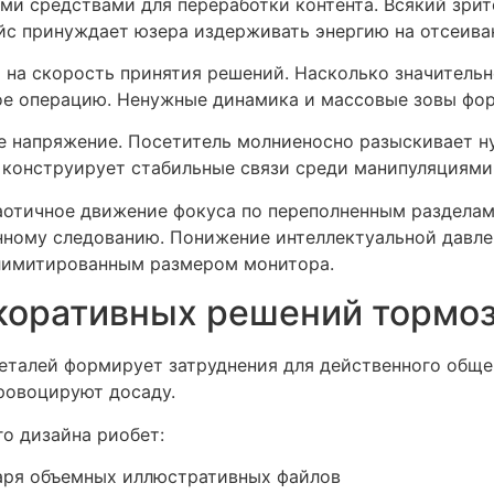
и средствами для переработки контента. Всякий зрит
йс принуждает юзера издерживать энергию на отсеиван
я на скорость принятия решений. Насколько значител
ное операцию. Ненужные динамика и массовые зовы фо
е напряжение. Посетитель молниеносно разыскивает 
 конструирует стабильные связи среди манипуляциями 
аотичное движение фокуса по переполненным раздела
нному следованию. Понижение интеллектуальной давле
 лимитированным размером монитора.
коративных решений тормо
еталей формирует затруднения для действенного обще
ровоцируют досаду.
о дизайна риобет:
аря объемных иллюстративных файлов