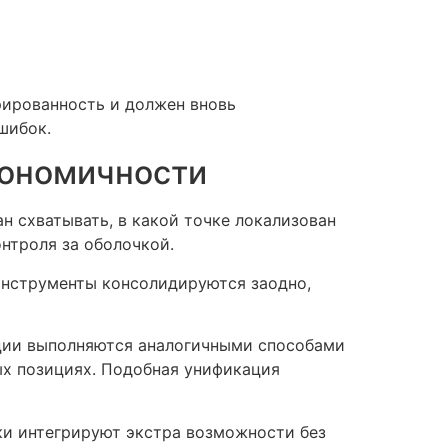
рированность и должен вновь
шибок.
гономичности
 схватывать, в какой точке локализован
онтроля за оболочкой.
инструменты консолидируются заодно,
ации выполняются аналогичными способами
ых позициях. Подобная унификация
и интегрируют экстра возможности без