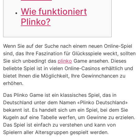
Wie funktioniert
Plinko?
Wenn Sie auf der Suche nach einem neuen Online-Spiel
sind, das Ihre Faszination für Glücksspiele weckt, sollten
Sie sich unbedingt das
plinko
Game ansehen. Dieses
beliebte Spiel ist in vielen Online-Casinos erhältlich und
bietet Ihnen die Möglichkeit, Ihre Gewinnchancen zu
erhöhen.
Das Plinko Game ist ein klassisches Spiel, das in
Deutschland unter dem Namen «Plinko Deutschland»
bekannt ist. Es handelt sich um ein Spiel, bei dem Sie
Kugeln auf eine Tabelle werfen, um Gewinne zu erzielen.
Das Spiel ist einfach zu verstehen und kann von
Spielern aller Altersgruppen gespielt werden.