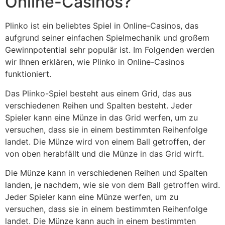
Online-Casinos?
Plinko ist ein beliebtes Spiel in Online-Casinos, das
aufgrund seiner einfachen Spielmechanik und großem
Gewinnpotential sehr populär ist. Im Folgenden werden
wir Ihnen erklären, wie Plinko in Online-Casinos
funktioniert.
Das Plinko-Spiel besteht aus einem Grid, das aus
verschiedenen Reihen und Spalten besteht. Jeder
Spieler kann eine Münze in das Grid werfen, um zu
versuchen, dass sie in einem bestimmten Reihenfolge
landet. Die Münze wird von einem Ball getroffen, der
von oben herabfällt und die Münze in das Grid wirft.
Die Münze kann in verschiedenen Reihen und Spalten
landen, je nachdem, wie sie von dem Ball getroffen wird.
Jeder Spieler kann eine Münze werfen, um zu
versuchen, dass sie in einem bestimmten Reihenfolge
landet. Die Münze kann auch in einem bestimmten