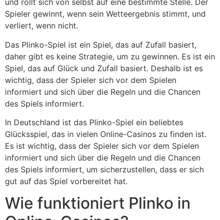
und rollt sich von selbst auf eine bestimmte Stelle. Der
Spieler gewinnt, wenn sein Wetteergebnis stimmt, und
verliert, wenn nicht.
Das Plinko-Spiel ist ein Spiel, das auf Zufall basiert,
daher gibt es keine Strategie, um zu gewinnen. Es ist ein
Spiel, das auf Glück und Zufall basiert. Deshalb ist es
wichtig, dass der Spieler sich vor dem Spielen
informiert und sich über die Regeln und die Chancen
des Spiels informiert.
In Deutschland ist das Plinko-Spiel ein beliebtes
Glücksspiel, das in vielen Online-Casinos zu finden ist.
Es ist wichtig, dass der Spieler sich vor dem Spielen
informiert und sich über die Regeln und die Chancen
des Spiels informiert, um sicherzustellen, dass er sich
gut auf das Spiel vorbereitet hat.
Wie funktioniert Plinko in