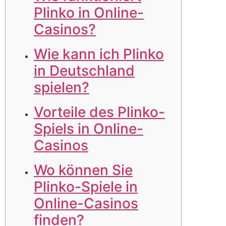
Plinko in Online-
Casinos?
Wie kann ich Plinko
in Deutschland
spielen?
Vorteile des Plinko-
Spiels in Online-
Casinos
Wo können Sie
Plinko-Spiele in
Online-Casinos
finden?