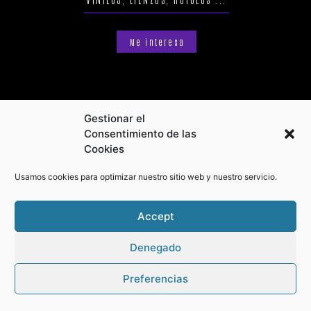
Me interesa
Gestionar el
Consentimiento de las
Cookies
Usamos cookies para optimizar nuestro sitio web y nuestro servicio.
Accept
Denegado
Preferencias
Privacy Policy
Terms