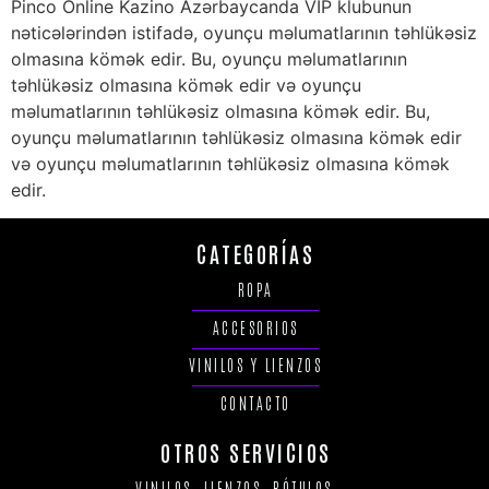
Pinco Online Kazino Azərbaycanda VIP klubunun
nəticələrindən istifadə, oyunçu məlumatlarının təhlükəsiz
olmasına kömək edir. Bu, oyunçu məlumatlarının
təhlükəsiz olmasına kömək edir və oyunçu
məlumatlarının təhlükəsiz olmasına kömək edir. Bu,
oyunçu məlumatlarının təhlükəsiz olmasına kömək edir
və oyunçu məlumatlarının təhlükəsiz olmasına kömək
edir.
CATEGORÍAS
ROPA
ACCESORIOS
VINILOS Y LIENZOS
CONTACTO
OTROS SERVICIOS
VINILOS, LIENZOS, RÓTULOS ...