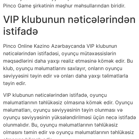
Pinco Game şirkətinin məşhur məhsullarından biridir.
VIP klubunun nəticələrindən
istifadə
Pinco Online Kazino Azərbaycanda VIP klubunun
nəticələrindən istifadəsi, oyunçu mütəxəssislərin
məqsədlərini daha yaxşı realiz etməsinə kömək edir. Bu
klub, oyunçu məlumatlarını saxlayır, onların oyunçu
səviyyəsini təyin edir və onları daha yaxşı təlimatlarla
təyin edir.
VIP klubunun nəticələrindən istifadə, oyunçu
məlumatlarının təhlükəsiz olmasına kömək edir. Oyunçu
məlumatları, oyunçu səviyyəsinin təyin olunması və
oyunçu səviyyəsinin yüksələndirilməsi üçün necə istifadə
olunmalıdır. Bu, oyunçu məlumatlarının təhlükəsiz
olmasını təmin edir və oyunçu məlumatlarının təhlükəsiz