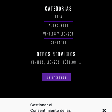
CATEGORÍAS
ROPA
ACCESORIOS
VINILOS Y LIENZOS
CONTACTO
OTROS SERVICIOS
VINILOS, LIENZOS, RÓTULOS ...
Me interesa
Gestionar el
Consentimiento de las