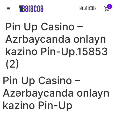
0
INICIAR SESIÓN
INICIO
Pin Up Casino –
ROPA
Azrbaycanda onlayn
ACCESORIOS
kazino Pin-Up.15853
(2)
EQUIPACIÓN DEPORTIVA
RÓTULOS
Pin Up Casino –
LIENZOS
Azərbaycanda onlayn
kazino Pin-Up