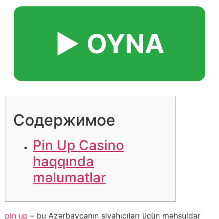
▶️ OYNA
Содержимое
Pin Up Casino
haqqında
məlumatlar
pin up
– bu Azərbaycanın siyahıcıları üçün məhsuldar