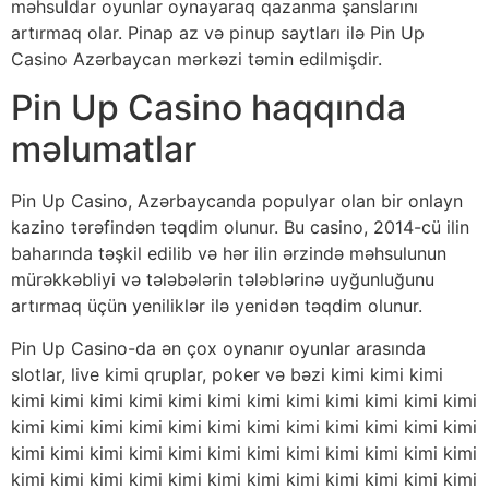
məhsuldar oyunlar oynayaraq qazanma şanslarını
artırmaq olar. Pinap az və pinup saytları ilə Pin Up
Casino Azərbaycan mərkəzi təmin edilmişdir.
Pin Up Casino haqqında
məlumatlar
Pin Up Casino, Azərbaycanda populyar olan bir onlayn
kazino tərəfindən təqdim olunur. Bu casino, 2014-cü ilin
baharında təşkil edilib və hər ilin ərzində məhsulunun
mürəkkəbliyi və tələbələrin tələblərinə uyğunluğunu
artırmaq üçün yeniliklər ilə yenidən təqdim olunur.
Pin Up Casino-da ən çox oynanır oyunlar arasında
slotlar, live kimi qruplar, poker və bəzi kimi kimi kimi
kimi kimi kimi kimi kimi kimi kimi kimi kimi kimi kimi kimi
kimi kimi kimi kimi kimi kimi kimi kimi kimi kimi kimi kimi
kimi kimi kimi kimi kimi kimi kimi kimi kimi kimi kimi kimi
kimi kimi kimi kimi kimi kimi kimi kimi kimi kimi kimi kimi