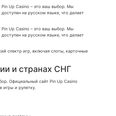
Pin Up Casino – это ваш выбор. Мы
 доступен на русском языке, что делает
Pin Up Casino – это ваш выбор. Мы
 доступен на русском языке, что делает
кий спектр игр, включая слоты, карточные
ии и странах СНГ
бор. Официальный сайт Pin Up Casino
е игры и рулетку.