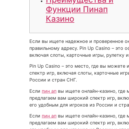
Функции Пинап
Казино
Если вы ищете надежное и проверенное он
правильному адресу. Pin Up Casino – это 
включая слоты, карточные игры, рулетку и
Pin Up Casino – это место, где вы может
спектр игр, включая слоты, карточные игр
России и стран СНГ.
Если
пин ап
вы ищете онлайн-казино, где 
предлагаем вам широкий спектр игр, включ
его удобным для игроков из России и стра
Если
пин ап
вы ищете онлайн-казино, где 
предлагаем вам широкий спектр игр, включ