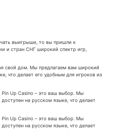
учать выигрыши, то вы пришли к
сии и стран СНГ широкий спектр игр,
дая свой дом. Мы предлагаем вам широкий
ке, что делает его удобным для игроков из
Pin Up Casino – это ваш выбор. Мы
 доступен на русском языке, что делает
Pin Up Casino – это ваш выбор. Мы
 доступен на русском языке, что делает