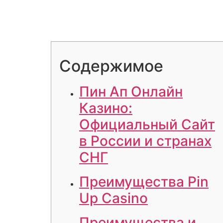
Содержимое
Пин Ап Онлайн
Казино:
Официальный Сайт
в России и странах
СНГ
Преимущества Pin
Up Casino
Преимущества и