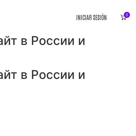
0
INICIAR SESIÓN
йт в России и
йт в России и