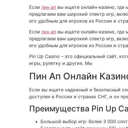
Если
пин ап
вы ищете онлайн-казино, где 
предлагаем вам широкий спектр игр, включ
его удобным для игроков из России и стра
Если
пин ап
вы ищете онлайн-казино, где 
предлагаем вам широкий спектр игр, включ
его удобным для игроков из России и стра
Pin Up Casino – это официальный сайт, ко
игры, рулетку и другие. Мы
Пин Ап Онлайн Казин
Если вы ищете надежный и безопасный спос
доступен в России и странах СНГ, и он пр
Преимущества Pin Up Ca
Большой выбор игр: более 3 000 слот