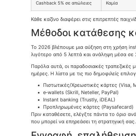
Cashback 5% σε απώλειες
Καμία
Κάθε καζίνο διαφέρει στις επιτρεπτές παιχνί
Μέθοδοι κατάθεσης κ
Το 2026 βλέπουμε μια αύξηση στη χρήση inst
λιγότερο από 5 λεπτά και ανάληψη μέσα σε 
Παρόλα αυτά, οι παραδοσιακές τραπεζικές μ
ημέρες. Η λίστα με τις πιο δημοφιλείς επιλο
Πιστωτικές/Χρεωστικές κάρτες (Visa, M
e‑wallets (Skrill, Neteller, PayPal)
Instant banking (Trustly, iDEAL)
Προπληρωμένες κάρτες (Paysafecard)
Πριν καταθέσετε, ελέγξτε πάντα το όριο ανά
που μπορεί να επηρεάσει τη στρατηγική σας.
Εγγραφή, επαλήθευση