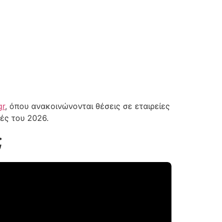
gr
, όπου ανακοινώνονται θέσεις σε εταιρείες
ές του 2026.
;