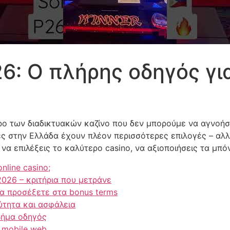
26: Ο πλήρης οδηγός γ
ρο των διαδικτυακών καζίνο που δεν μπορούμε να αγνοήσο
ς στην Ελλάδα έχουν πλέον περισσότερες επιλογές – αλλ
να επιλέξεις το καλύτερο casino, να αξιοποιήσεις τα μπόν
nline casino;
2026 – κριτήρια που μετράνε
α προσέξετε στα bonus terms
ύτητα και ασφάλεια
βήμα οδηγός
ι mobile web