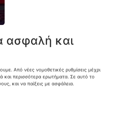
ια ασφαλή και
υμε. Από νέες νομοθετικές ρυθμίσεις μέχρι
ά και περισσότερα ερωτήματα. Σε αυτό το
ους, και να παίξεις με ασφάλεια.