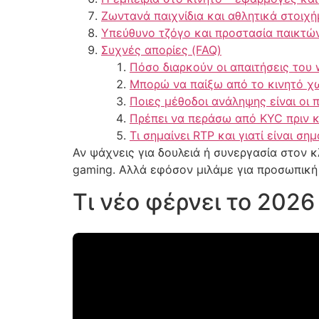
Ζωντανά παιχνίδια και αθλητικά στοιχή
Υπεύθυνο τζόγο και προστασία παικτών
Συχνές απορίες (FAQ)
Πόσο διαρκούν οι απαιτήσεις του
Μπορώ να παίξω από το κινητό χ
Ποιες μέθοδοι ανάληψης είναι οι 
Πρέπει να περάσω από KYC πριν 
Τι σημαίνει RTP και γιατί είναι σημ
Αν ψάχνεις για δουλειά ή συνεργασία στον κ
gaming. Αλλά εφόσον μιλάμε για προσωπική 
Τι νέο φέρνει το 2026