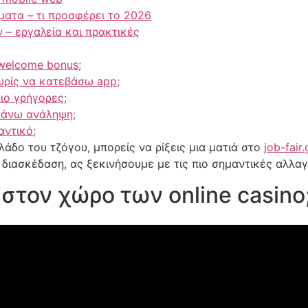
ματα – τι προσφέρει το 2026
 – εργαλεία και πρακτικές
 welcome bonus;
ωρίς να κατεβάσω app;
πιο γρήγορες;
κάνω ανάληψη;
αντικό;
λάδο του τζόγου, μπορείς να ρίξεις μια ματιά στο
job-fair.
διασκέδαση, ας ξεκινήσουμε με τις πιο σημαντικές αλλαγ
 στον χώρο των online casino